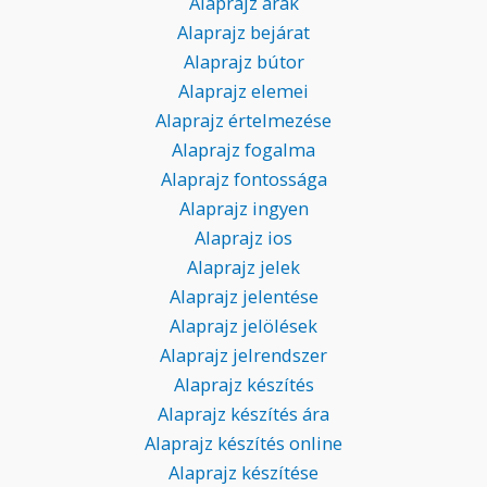
Alaprajz árak
Alaprajz bejárat
Alaprajz bútor
Alaprajz elemei
Alaprajz értelmezése
Alaprajz fogalma
Alaprajz fontossága
Alaprajz ingyen
Alaprajz ios
Alaprajz jelek
Alaprajz jelentése
Alaprajz jelölések
Alaprajz jelrendszer
Alaprajz készítés
Alaprajz készítés ára
Alaprajz készítés online
Alaprajz készítése