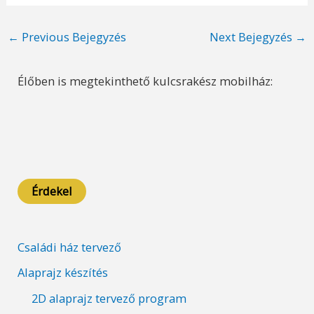
Post
←
Previous Bejegyzés
Next Bejegyzés
→
navigation
Élőben is megtekinthető kulcsrakész mobilház:
Érdekel
Családi ház tervező
Alaprajz készítés
2D alaprajz tervező program