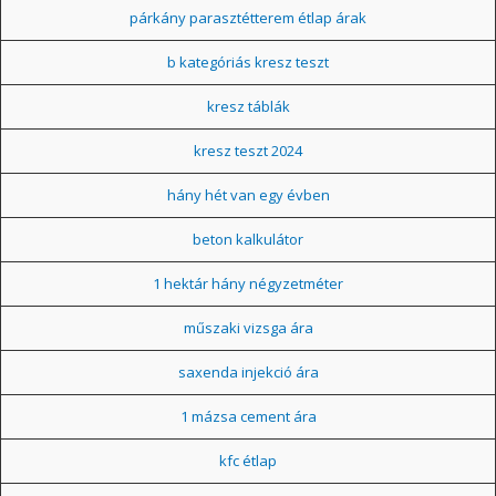
párkány parasztétterem étlap árak
b kategóriás kresz teszt
kresz táblák
kresz teszt 2024
hány hét van egy évben
beton kalkulátor
1 hektár hány négyzetméter
műszaki vizsga ára
saxenda injekció ára
1 mázsa cement ára
kfc étlap