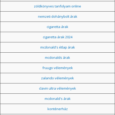
zöldkönyves tanfolyam online
nemzeti dohánybolt árak
cigaretta árak
cigaretta árak 2024
mcdonald's étlap árak
mcdonalds árak
fruugo vélemények
zalando vélemények
clavin ultra vélemények
mcdonald's árak
konténerház