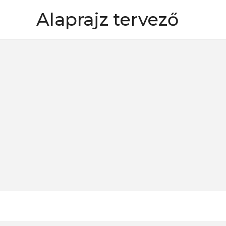
Skip
Alaprajz tervező
to
content