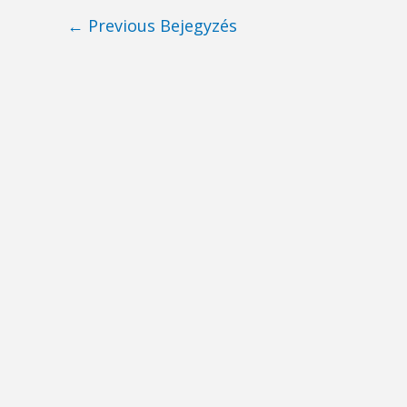
Post
←
Previous Bejegyzés
navigation