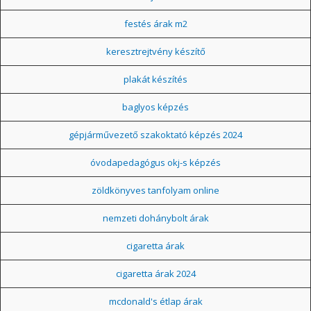
festés árak m2
keresztrejtvény készítő
plakát készítés
baglyos képzés
gépjárművezető szakoktató képzés 2024
óvodapedagógus okj-s képzés
zöldkönyves tanfolyam online
nemzeti dohánybolt árak
cigaretta árak
cigaretta árak 2024
mcdonald's étlap árak