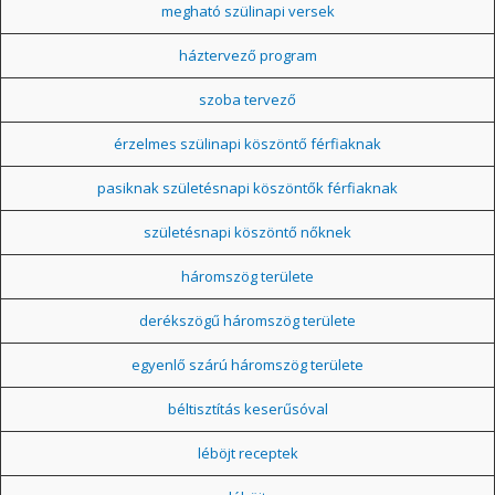
megható szülinapi versek
háztervező program
szoba tervező
érzelmes szülinapi köszöntő férfiaknak
pasiknak születésnapi köszöntők férfiaknak
születésnapi köszöntő nőknek
háromszög területe
derékszögű háromszög területe
egyenlő szárú háromszög területe
béltisztítás keserűsóval
léböjt receptek