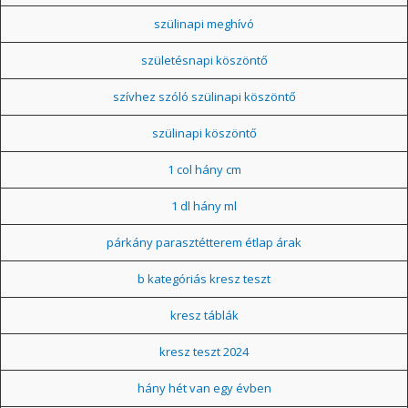
szülinapi meghívó
születésnapi köszöntő
szívhez szóló szülinapi köszöntő
szülinapi köszöntő
1 col hány cm
1 dl hány ml
párkány parasztétterem étlap árak
b kategóriás kresz teszt
kresz táblák
kresz teszt 2024
hány hét van egy évben