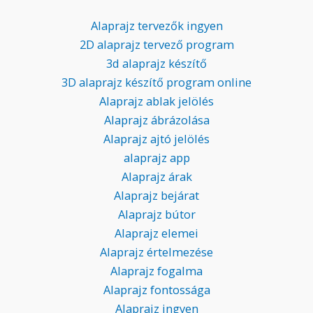
Alaprajz tervezők ingyen
2D alaprajz tervező program
3d alaprajz készítő
3D alaprajz készítő program online
Alaprajz ablak jelölés
Alaprajz ábrázolása
Alaprajz ajtó jelölés
alaprajz app
Alaprajz árak
Alaprajz bejárat
Alaprajz bútor
Alaprajz elemei
Alaprajz értelmezése
Alaprajz fogalma
Alaprajz fontossága
Alaprajz ingyen