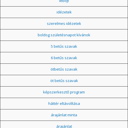
léböjt
idézetek
szerelmes idézetek
boldog születésnapot kívánok
5 betűs szavak
6 betűs szavak
ötbetűs szavak
öt betűs szavak
képszerkesztő program
háttér eltávolítása
árajánlat minta
árajánlat