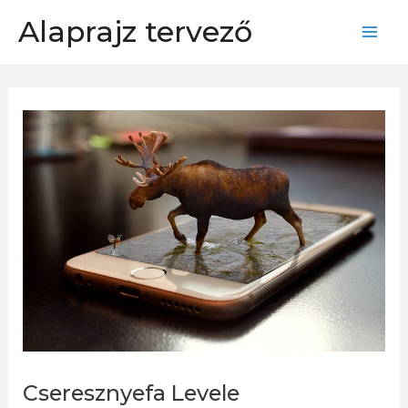
Skip
Alaprajz tervező
to
Mai
content
Men
Cseresznyefa Levele