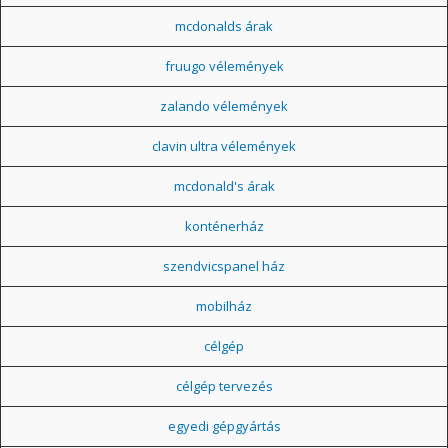
mcdonalds árak
fruugo vélemények
zalando vélemények
clavin ultra vélemények
mcdonald's árak
konténerház
szendvicspanel ház
mobilház
célgép
célgép tervezés
egyedi gépgyártás