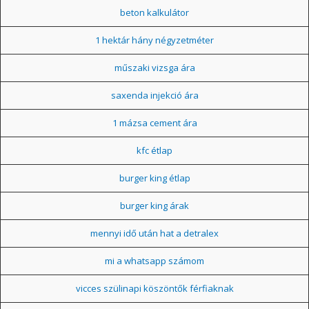
beton kalkulátor
1 hektár hány négyzetméter
műszaki vizsga ára
saxenda injekció ára
1 mázsa cement ára
kfc étlap
burger king étlap
burger king árak
mennyi idő után hat a detralex
mi a whatsapp számom
vicces szülinapi köszöntők férfiaknak