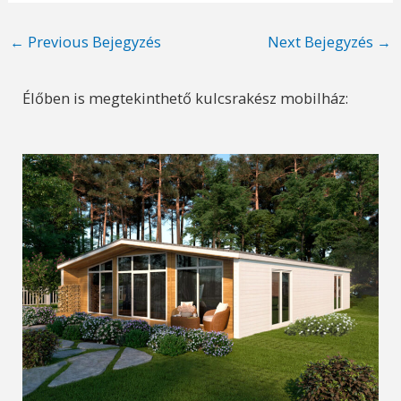
Post
←
Previous Bejegyzés
Next Bejegyzés
→
navigation
Élőben is megtekinthető kulcsrakész mobilház: