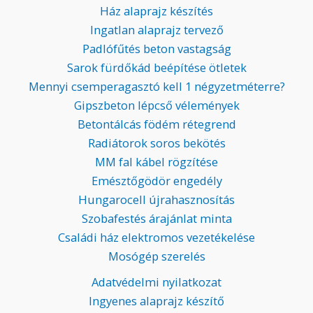
Ház alaprajz készítés
Ingatlan alaprajz tervező
Padlófűtés beton vastagság
Sarok fürdőkád beépítése ötletek
Mennyi csemperagasztó kell 1 négyzetméterre?
Gipszbeton lépcső vélemények
Betontálcás födém rétegrend
Radiátorok soros bekötés
MM fal kábel rögzítése
Emésztőgödör engedély
Hungarocell újrahasznosítás
Szobafestés árajánlat minta
Családi ház elektromos vezetékelése
Mosógép szerelés
Adatvédelmi nyilatkozat
Ingyenes alaprajz készítő