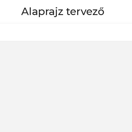
Skip
Alaprajz tervező
to
content