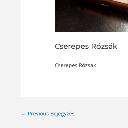
Cserepes Rózsák
Cserepes Rózsák
Post
←
Previous Bejegyzés
navigation