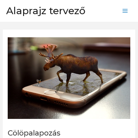
Skip
Alaprajz tervező
to
Mai
content
Men
Cölöpalapozás