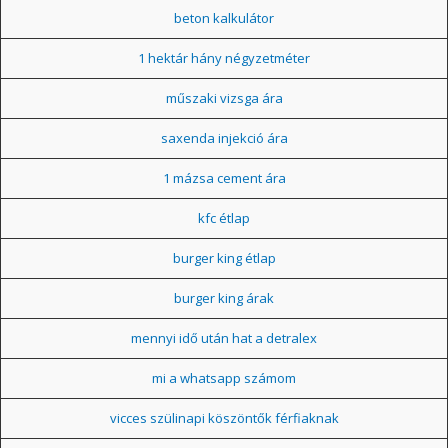
beton kalkulátor
1 hektár hány négyzetméter
műszaki vizsga ára
saxenda injekció ára
1 mázsa cement ára
kfc étlap
burger king étlap
burger king árak
mennyi idő után hat a detralex
mi a whatsapp számom
vicces szülinapi köszöntők férfiaknak