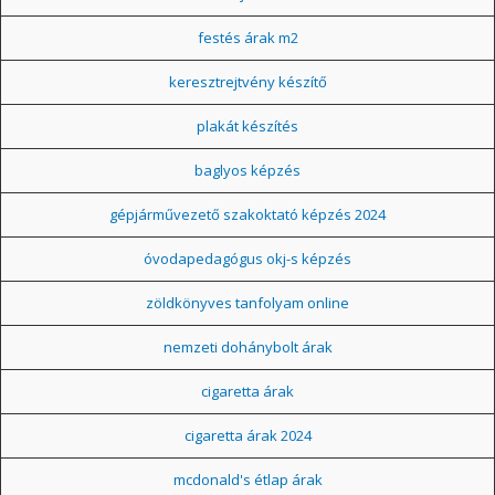
festés árak m2
keresztrejtvény készítő
plakát készítés
baglyos képzés
gépjárművezető szakoktató képzés 2024
óvodapedagógus okj-s képzés
zöldkönyves tanfolyam online
nemzeti dohánybolt árak
cigaretta árak
cigaretta árak 2024
mcdonald's étlap árak