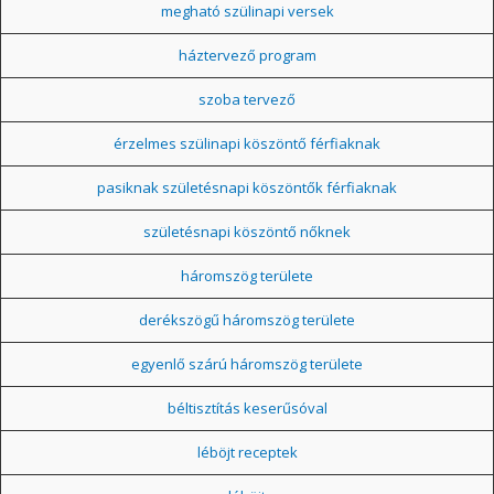
megható szülinapi versek
háztervező program
szoba tervező
érzelmes szülinapi köszöntő férfiaknak
pasiknak születésnapi köszöntők férfiaknak
születésnapi köszöntő nőknek
háromszög területe
derékszögű háromszög területe
egyenlő szárú háromszög területe
béltisztítás keserűsóval
léböjt receptek