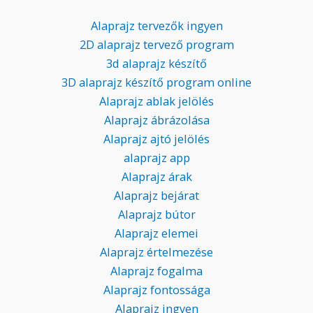
Alaprajz tervezők ingyen
2D alaprajz tervező program
3d alaprajz készítő
3D alaprajz készítő program online
Alaprajz ablak jelölés
Alaprajz ábrázolása
Alaprajz ajtó jelölés
alaprajz app
Alaprajz árak
Alaprajz bejárat
Alaprajz bútor
Alaprajz elemei
Alaprajz értelmezése
Alaprajz fogalma
Alaprajz fontossága
Alaprajz ingyen