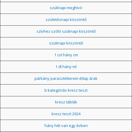
szülinapi meghívó
születésnapi köszöntő
szívhez szóló szülinapi köszöntő
szülinapi köszöntő
1 col hány cm
1 dl hány ml
párkány parasztétterem étlap árak
b kategóriás kresz teszt
kresz táblák
kresz teszt 2024
hány hét van egy évben