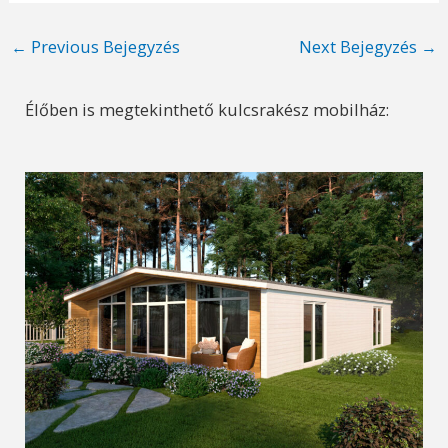
Post
←
Previous Bejegyzés
Next Bejegyzés
→
navigation
Élőben is megtekinthető kulcsrakész mobilház: