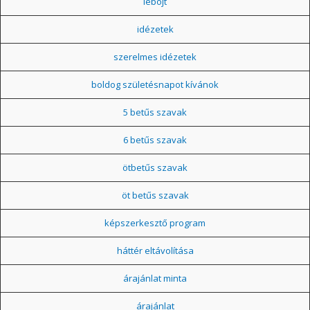
léböjt
idézetek
szerelmes idézetek
boldog születésnapot kívánok
5 betűs szavak
6 betűs szavak
ötbetűs szavak
öt betűs szavak
képszerkesztő program
háttér eltávolítása
árajánlat minta
árajánlat