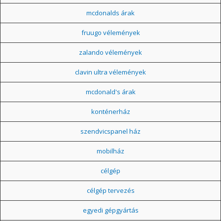
mcdonalds árak
fruugo vélemények
zalando vélemények
clavin ultra vélemények
mcdonald's árak
konténerház
szendvicspanel ház
mobilház
célgép
célgép tervezés
egyedi gépgyártás