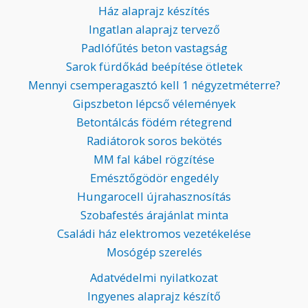
Ház alaprajz készítés
Ingatlan alaprajz tervező
Padlófűtés beton vastagság
Sarok fürdőkád beépítése ötletek
Mennyi csemperagasztó kell 1 négyzetméterre?
Gipszbeton lépcső vélemények
Betontálcás födém rétegrend
Radiátorok soros bekötés
MM fal kábel rögzítése
Emésztőgödör engedély
Hungarocell újrahasznosítás
Szobafestés árajánlat minta
Családi ház elektromos vezetékelése
Mosógép szerelés
Adatvédelmi nyilatkozat
Ingyenes alaprajz készítő