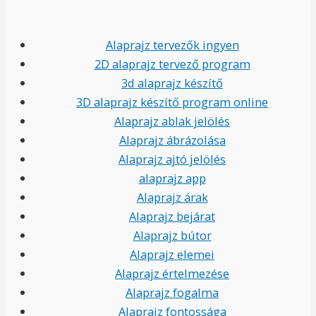
Alaprajz tervezők ingyen
2D alaprajz tervező program
3d alaprajz készítő
3D alaprajz készítő program online
Alaprajz ablak jelölés
Alaprajz ábrázolása
Alaprajz ajtó jelölés
alaprajz app
Alaprajz árak
Alaprajz bejárat
Alaprajz bútor
Alaprajz elemei
Alaprajz értelmezése
Alaprajz fogalma
Alaprajz fontossága