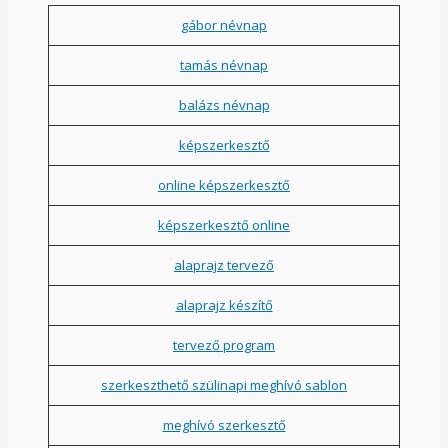
gábor névnap
tamás névnap
balázs névnap
képszerkesztő
online képszerkesztő
képszerkesztő online
alaprajz tervező
alaprajz készítő
tervező program
szerkeszthető szülinapi meghívó sablon
meghívó szerkesztő