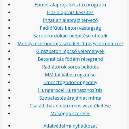
Épület alaprajz készítő program
Ház alaprajz készítés
Ingatlan alaprajz tervező
Padlófűtés beton vastagság
Sarok fürdőkád beépítése ötletek
Mennyi csemperagasztó kell 1 négyzetméterre?
Gipszbeton lépcső vélemények
Betontálcás födém rétegrend
Radiátorok soros bekötés
MM fal kábel rögzítése
Emésztőgödör engedély
Hungarocell újrahasznosítás
Szobafestés árajánlat minta
Családi ház elektromos vezetékelése
Mosógép szerelés
Adatvédelmi nyilatkozat