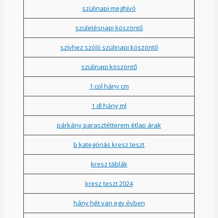
szülinapi meghívó
születésnapi köszöntő
szívhez szóló szülinapi köszöntő
szülinapi köszöntő
1 col hány cm
1 dl hány ml
párkány parasztétterem étlap árak
b kategóriás kresz teszt
kresz táblák
kresz teszt 2024
hány hét van egy évben