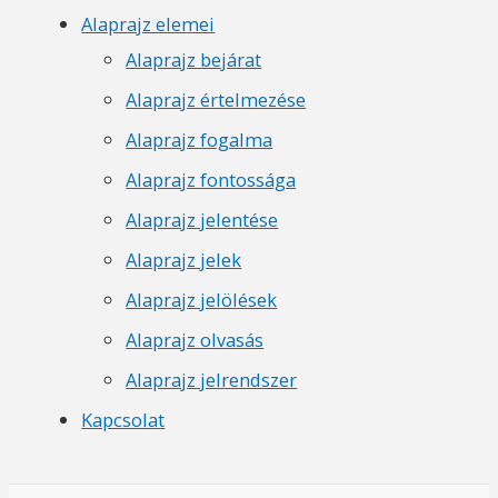
Alaprajz elemei
Alaprajz bejárat
Alaprajz értelmezése
Alaprajz fogalma
Alaprajz fontossága
Alaprajz jelentése
Alaprajz jelek
Alaprajz jelölések
Alaprajz olvasás
Alaprajz jelrendszer
Kapcsolat