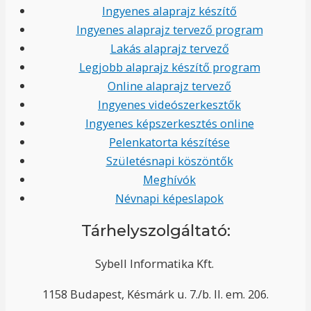
Ingyenes alaprajz készítő
Ingyenes alaprajz tervező program
Lakás alaprajz tervező
Legjobb alaprajz készítő program
Online alaprajz tervező
Ingyenes videószerkesztők
Ingyenes képszerkesztés online
Pelenkatorta készítése
Születésnapi köszöntők
Meghívók
Névnapi képeslapok
Tárhelyszolgáltató:
Sybell Informatika Kft.
1158 Budapest, Késmárk u. 7./b. II. em. 206.