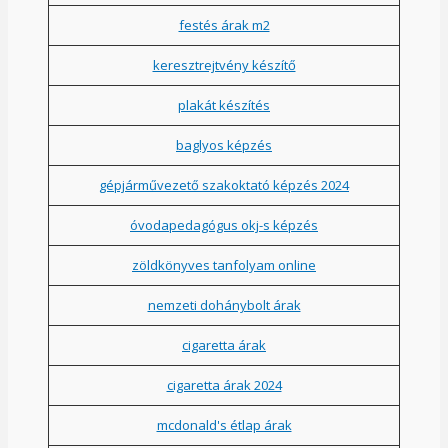
festés árak m2
keresztrejtvény készítő
plakát készítés
baglyos képzés
gépjárművezető szakoktató képzés 2024
óvodapedagógus okj-s képzés
zöldkönyves tanfolyam online
nemzeti dohánybolt árak
cigaretta árak
cigaretta árak 2024
mcdonald's étlap árak