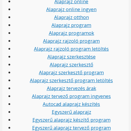
Alaprajz online
Alaprajz online ingyen
Alaprajz otthon
Alaprajz program
Alaprajz programok
Alaprajz rajzoló program
Alaprajz rajzoló program letöltés
Alaprajz szerkesztése
Alaprajz szerkesztő
Alaprajz szerkesztő program
Alaprajz szerkesztő program letöltés
Alaprajz tervezés árak
Alaprajz tervező program ingyenes
Autocad alaprajz készítés
Egyszerű alaprajz
Egyszerű alaprajz készítő program
Egyszerű alaprajz tervező program