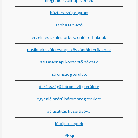
megható szülinapi versek
háztervező program
szoba tervező
érzelmes szülinapi köszöntő férfiaknak
pasiknak születésnapi köszöntők férfiaknak
születésnapi köszöntő nőknek
háromszög területe
derékszögű háromszög területe
egyenlő szárú háromszög területe
béltisztítás keserűsóval
léböjt receptek
léböjt