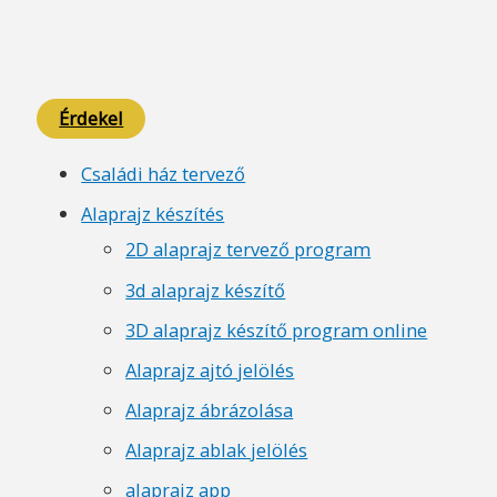
Érdekel
Családi ház tervező
Alaprajz készítés
2D alaprajz tervező program
3d alaprajz készítő
3D alaprajz készítő program online
Alaprajz ajtó jelölés
Alaprajz ábrázolása
Alaprajz ablak jelölés
alaprajz app