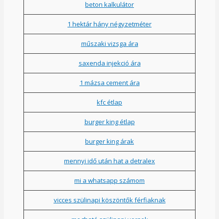
beton kalkulátor
1 hektár hány négyzetméter
műszaki vizsga ára
saxenda injekció ára
1 mázsa cement ára
kfc étlap
burger king étlap
burger king árak
mennyi idő után hat a detralex
mi a whatsapp számom
vicces szülinapi köszöntők férfiaknak