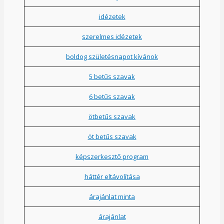
idézetek
szerelmes idézetek
boldog születésnapot kívánok
5 betűs szavak
6 betűs szavak
ötbetűs szavak
öt betűs szavak
képszerkesztő program
háttér eltávolítása
árajánlat minta
árajánlat