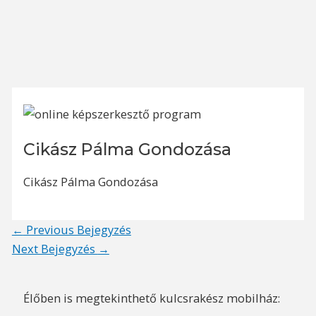
Cikász Pálma Gondozása
Cikász Pálma Gondozása
Post
←
Previous Bejegyzés
navigation
Next Bejegyzés
→
Élőben is megtekinthető kulcsrakész mobilház: