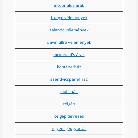
mcdonalds árak
fruugo vélemények
zalando vélemények
clavin ultra vélemények
mcdonald's árak
konténerház
szendvicspanel ház
mobilház
célgép
célgép tervezés
egyedi gépgyártás