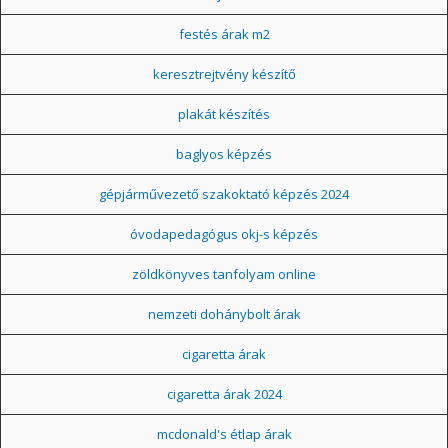
festés árak m2
keresztrejtvény készítő
plakát készítés
baglyos képzés
gépjárművezető szakoktató képzés 2024
óvodapedagógus okj-s képzés
zöldkönyves tanfolyam online
nemzeti dohánybolt árak
cigaretta árak
cigaretta árak 2024
mcdonald's étlap árak