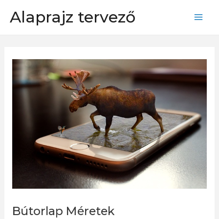
Skip
Alaprajz tervező
to
Mai
content
Men
Bútorlap Méretek