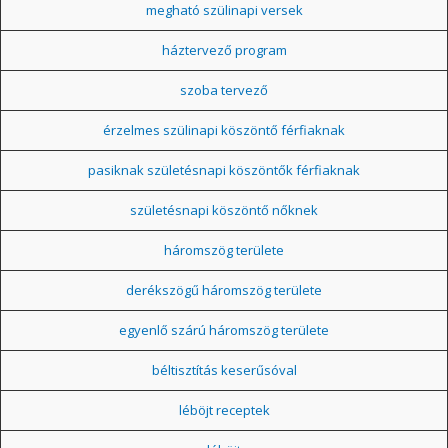
megható szülinapi versek
háztervező program
szoba tervező
érzelmes szülinapi köszöntő férfiaknak
pasiknak születésnapi köszöntők férfiaknak
születésnapi köszöntő nőknek
háromszög területe
derékszögű háromszög területe
egyenlő szárú háromszög területe
béltisztítás keserűsóval
léböjt receptek