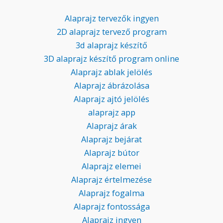
Alaprajz tervezők ingyen
2D alaprajz tervező program
3d alaprajz készítő
3D alaprajz készítő program online
Alaprajz ablak jelölés
Alaprajz ábrázolása
Alaprajz ajtó jelölés
alaprajz app
Alaprajz árak
Alaprajz bejárat
Alaprajz bútor
Alaprajz elemei
Alaprajz értelmezése
Alaprajz fogalma
Alaprajz fontossága
Alaprajz ingyen