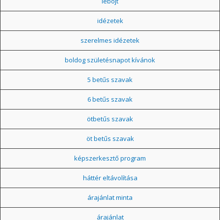
léböjt
idézetek
szerelmes idézetek
boldog születésnapot kívánok
5 betűs szavak
6 betűs szavak
ötbetűs szavak
öt betűs szavak
képszerkesztő program
háttér eltávolítása
árajánlat minta
árajánlat