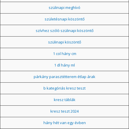
szülinapi meghívó
születésnapi köszöntő
szívhez szóló szülinapi köszöntő
szülinapi köszöntő
1 col hány cm
1 dl hány ml
párkány parasztétterem étlap árak
b kategóriás kresz teszt
kresz táblák
kresz teszt 2024
hány hét van egy évben