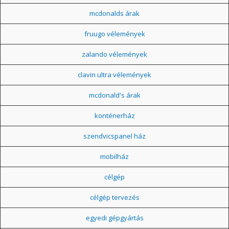
mcdonalds árak
fruugo vélemények
zalando vélemények
clavin ultra vélemények
mcdonald's árak
konténerház
szendvicspanel ház
mobilház
célgép
célgép tervezés
egyedi gépgyártás