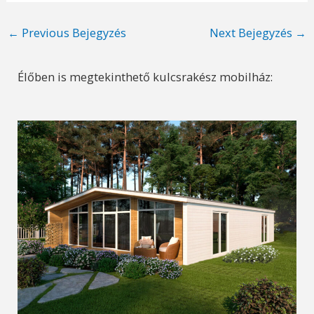
Post
←
Previous Bejegyzés
Next Bejegyzés
→
navigation
Élőben is megtekinthető kulcsrakész mobilház: