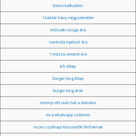
beton kalkulátor
1 hektár hány négyzetméter
műszaki vizsga ára
saxenda injekció ára
1 mázsa cement ára
kfc étlap
burger king étlap
burger king árak
mennyi idő után hat a detralex
mi a whatsapp számom
vicces szülinapi köszöntők férfiaknak