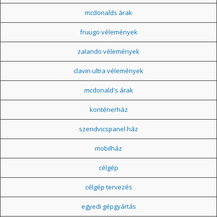
mcdonalds árak
fruugo vélemények
zalando vélemények
clavin ultra vélemények
mcdonald's árak
konténerház
szendvicspanel ház
mobilház
célgép
célgép tervezés
egyedi gépgyártás