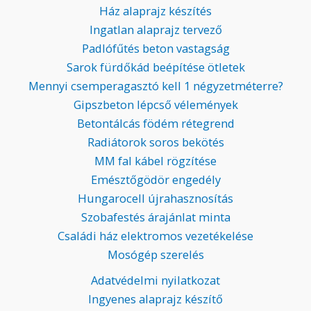
Ház alaprajz készítés
Ingatlan alaprajz tervező
Padlófűtés beton vastagság
Sarok fürdőkád beépítése ötletek
Mennyi csemperagasztó kell 1 négyzetméterre?
Gipszbeton lépcső vélemények
Betontálcás födém rétegrend
Radiátorok soros bekötés
MM fal kábel rögzítése
Emésztőgödör engedély
Hungarocell újrahasznosítás
Szobafestés árajánlat minta
Családi ház elektromos vezetékelése
Mosógép szerelés
Adatvédelmi nyilatkozat
Ingyenes alaprajz készítő