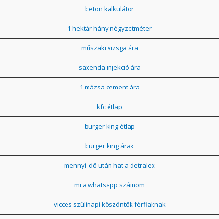
beton kalkulátor
1 hektár hány négyzetméter
műszaki vizsga ára
saxenda injekció ára
1 mázsa cement ára
kfc étlap
burger king étlap
burger king árak
mennyi idő után hat a detralex
mi a whatsapp számom
vicces szülinapi köszöntők férfiaknak