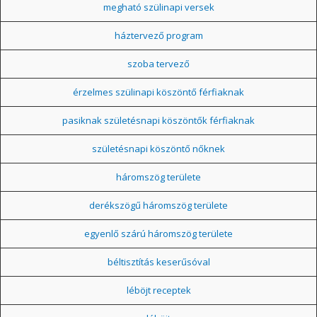
megható szülinapi versek
háztervező program
szoba tervező
érzelmes szülinapi köszöntő férfiaknak
pasiknak születésnapi köszöntők férfiaknak
születésnapi köszöntő nőknek
háromszög területe
derékszögű háromszög területe
egyenlő szárú háromszög területe
béltisztítás keserűsóval
léböjt receptek