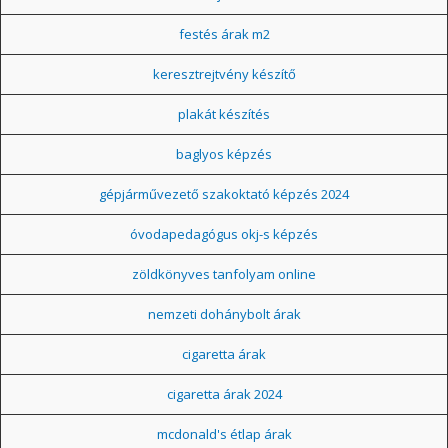
festés árak m2
keresztrejtvény készítő
plakát készítés
baglyos képzés
gépjárművezető szakoktató képzés 2024
óvodapedagógus okj-s képzés
zöldkönyves tanfolyam online
nemzeti dohánybolt árak
cigaretta árak
cigaretta árak 2024
mcdonald's étlap árak