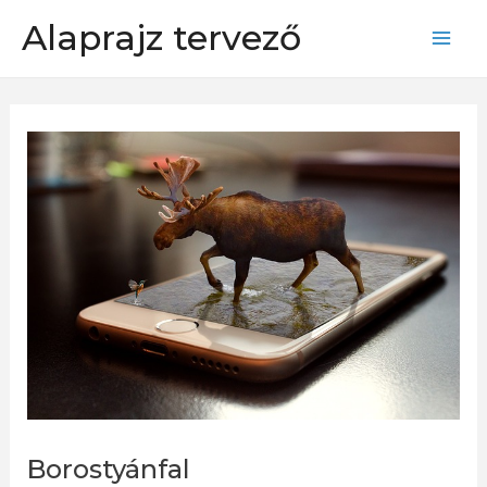
Skip
Alaprajz tervező
to
Mai
content
Men
Borostyánfal