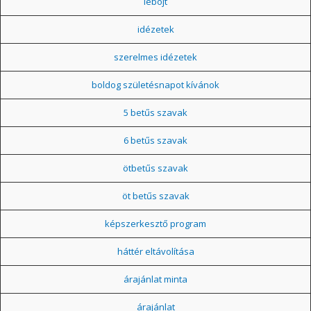
léböjt
idézetek
szerelmes idézetek
boldog születésnapot kívánok
5 betűs szavak
6 betűs szavak
ötbetűs szavak
öt betűs szavak
képszerkesztő program
háttér eltávolítása
árajánlat minta
árajánlat