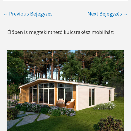
Post
←
Previous Bejegyzés
Next Bejegyzés
→
navigation
Élőben is megtekinthető kulcsrakész mobilház: