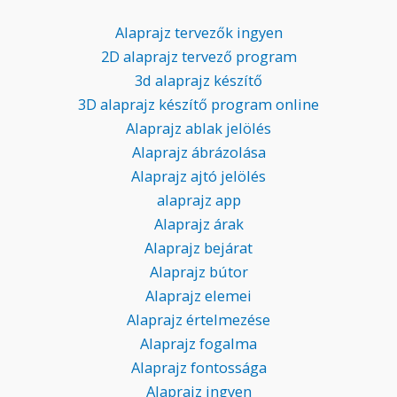
Alaprajz tervezők ingyen
2D alaprajz tervező program
3d alaprajz készítő
3D alaprajz készítő program online
Alaprajz ablak jelölés
Alaprajz ábrázolása
Alaprajz ajtó jelölés
alaprajz app
Alaprajz árak
Alaprajz bejárat
Alaprajz bútor
Alaprajz elemei
Alaprajz értelmezése
Alaprajz fogalma
Alaprajz fontossága
Alaprajz ingyen