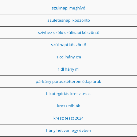
szülinapi meghívó
születésnapi köszöntő
szívhez szóló szülinapi köszöntő
szülinapi köszöntő
1 col hány cm
1 dl hány ml
párkány parasztétterem étlap árak
b kategóriás kresz teszt
kresz táblák
kresz teszt 2024
hány hét van egy évben