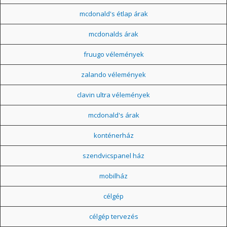
mcdonald's étlap árak
mcdonalds árak
fruugo vélemények
zalando vélemények
clavin ultra vélemények
mcdonald's árak
konténerház
szendvicspanel ház
mobilház
célgép
célgép tervezés