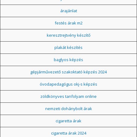
árajánlat
festés árak m2
keresztrejtvény készítő
plakát készítés
baglyos képzés
gépjárművezető szakoktató képzés 2024
óvodapedagógus okj-s képzés
zöldkönyves tanfolyam online
nemzeti dohánybolt árak
cigaretta árak
cigaretta árak 2024