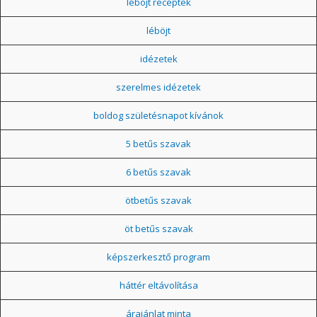
léböjt receptek
léböjt
idézetek
szerelmes idézetek
boldog születésnapot kívánok
5 betűs szavak
6 betűs szavak
ötbetűs szavak
öt betűs szavak
képszerkesztő program
háttér eltávolítása
árajánlat minta