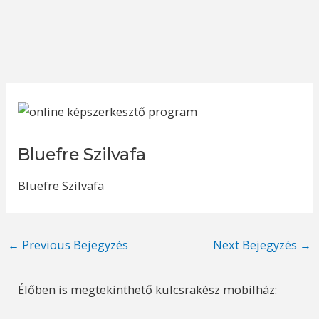
Bluefre Szilvafa
Bluefre Szilvafa
Post
←
Previous Bejegyzés
Next Bejegyzés
→
navigation
Élőben is megtekinthető kulcsrakész mobilház: