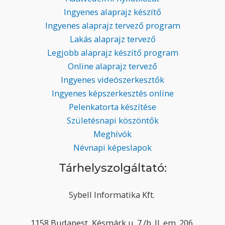
Ingyenes alaprajz készítő
Ingyenes alaprajz tervező program
Lakás alaprajz tervező
Legjobb alaprajz készítő program
Online alaprajz tervező
Ingyenes videószerkesztők
Ingyenes képszerkesztés online
Pelenkatorta készítése
Születésnapi köszöntők
Meghívók
Névnapi képeslapok
Tárhelyszolgáltató:
Sybell Informatika Kft.
1158 Budapest, Késmárk u. 7./b. II. em. 206.