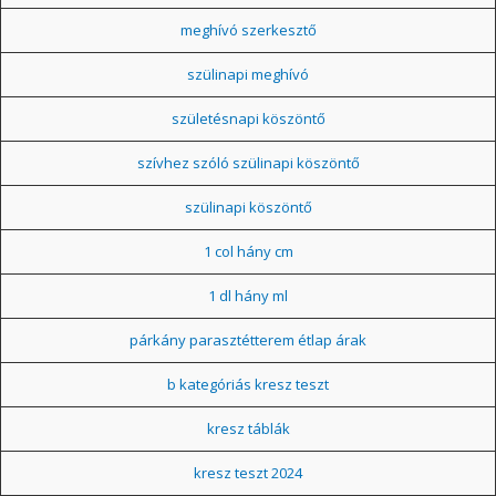
meghívó szerkesztő
szülinapi meghívó
születésnapi köszöntő
szívhez szóló szülinapi köszöntő
szülinapi köszöntő
1 col hány cm
1 dl hány ml
párkány parasztétterem étlap árak
b kategóriás kresz teszt
kresz táblák
kresz teszt 2024