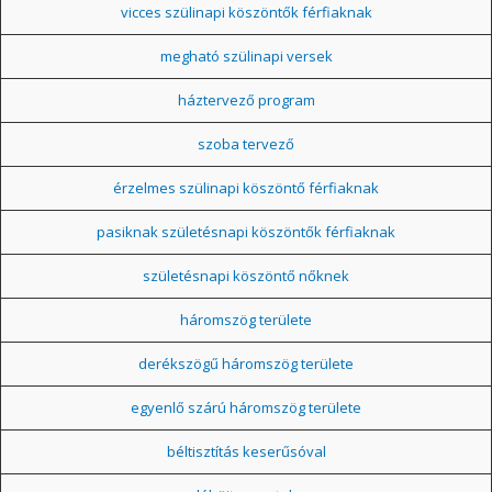
vicces szülinapi köszöntők férfiaknak
megható szülinapi versek
háztervező program
szoba tervező
érzelmes szülinapi köszöntő férfiaknak
pasiknak születésnapi köszöntők férfiaknak
születésnapi köszöntő nőknek
háromszög területe
derékszögű háromszög területe
egyenlő szárú háromszög területe
béltisztítás keserűsóval