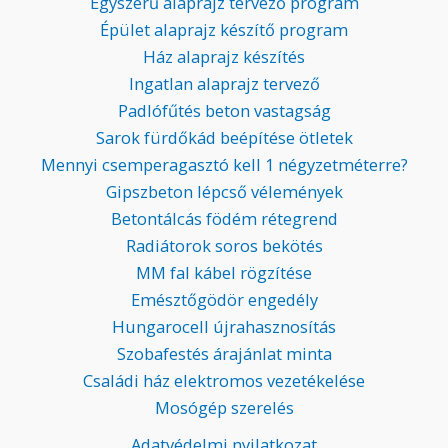
Egyszerű alaprajz tervező program
Épület alaprajz készítő program
Ház alaprajz készítés
Ingatlan alaprajz tervező
Padlófűtés beton vastagság
Sarok fürdőkád beépítése ötletek
Mennyi csemperagasztó kell 1 négyzetméterre?
Gipszbeton lépcső vélemények
Betontálcás födém rétegrend
Radiátorok soros bekötés
MM fal kábel rögzítése
Emésztőgödör engedély
Hungarocell újrahasznosítás
Szobafestés árajánlat minta
Családi ház elektromos vezetékelése
Mosógép szerelés
Adatvédelmi nyilatkozat