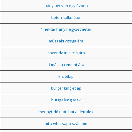
hány hét van egy évben
beton kalkulátor
1 hektár hány négyzetméter
műszaki vizsga ára
saxenda injekció ára
1 mázsa cement ára
kfc étlap
burger king étlap
burger king árak
mennyi idő után hat a detralex
mi a whatsapp számom