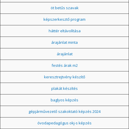
öt betűs szavak
képszerkesztő program
háttér eltávolítása
árajánlat minta
árajánlat
festés árak m2
keresztrejtvény készítő
plakát készítés
baglyos képzés
gépjárművezető szakoktató képzés 2024
óvodapedagógus okj-s képzés