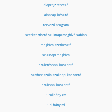
alaprajz tervező
alaprajz készítő
tervező program
szerkeszthető szülinapi meghívó sablon
meghívó szerkesztő
szülinapi meghívó
születésnapi köszöntő
szívhez szóló szülinapi köszöntő
szülinapi köszöntő
1 col hány cm
1 dl hány ml