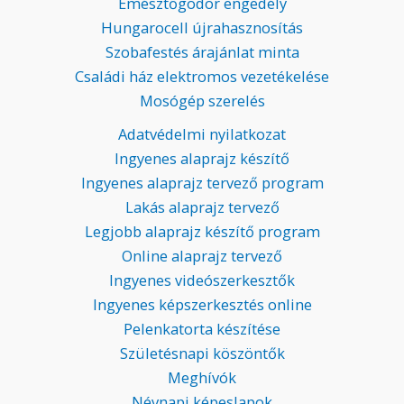
Emésztőgödör engedély
Hungarocell újrahasznosítás
Szobafestés árajánlat minta
Családi ház elektromos vezetékelése
Mosógép szerelés
Adatvédelmi nyilatkozat
Ingyenes alaprajz készítő
Ingyenes alaprajz tervező program
Lakás alaprajz tervező
Legjobb alaprajz készítő program
Online alaprajz tervező
Ingyenes videószerkesztők
Ingyenes képszerkesztés online
Pelenkatorta készítése
Születésnapi köszöntők
Meghívók
Névnapi képeslapok