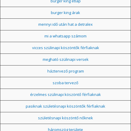
burger king étlap
burger king árak
mennyi idő után hat a detralex
mi a whatsapp számom
vicces szülinapi köszöntők férfiaknak
megható szülinapi versek
háztervező program
szoba tervező
érzelmes szülinapi köszöntő férfiaknak
pasiknak születésnapi köszöntők férfiaknak
születésnapi köszöntő nőknek
háromszög területe