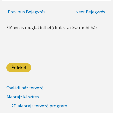
Post
←
Previous Bejegyzés
Next Bejegyzés
→
navigation
Élőben is megtekinthető kulcsrakész mobilház:
Érdekel
Családi ház tervező
Alaprajz készítés
2D alaprajz tervező program