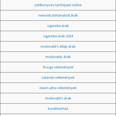
zöldkönyves tanfolyam online
nemzeti dohánybolt árak
cigaretta árak
cigaretta árak 2024
mcdonald's étlap árak
mcdonalds árak
fruugo vélemények
zalando vélemények
clavin ultra vélemények
mcdonald's árak
konténerház