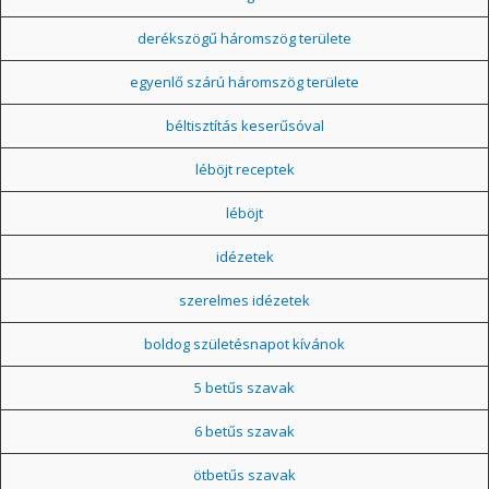
derékszögű háromszög területe
egyenlő szárú háromszög területe
béltisztítás keserűsóval
léböjt receptek
léböjt
idézetek
szerelmes idézetek
boldog születésnapot kívánok
5 betűs szavak
6 betűs szavak
ötbetűs szavak