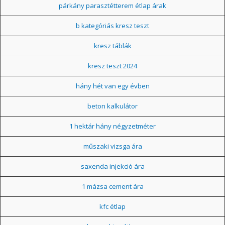
párkány parasztétterem étlap árak
b kategóriás kresz teszt
kresz táblák
kresz teszt 2024
hány hét van egy évben
beton kalkulátor
1 hektár hány négyzetméter
műszaki vizsga ára
saxenda injekció ára
1 mázsa cement ára
kfc étlap