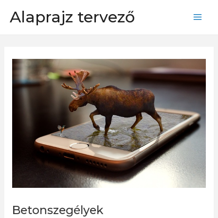
Skip
Alaprajz tervező
to
Mai
content
Men
Betonszegélyek