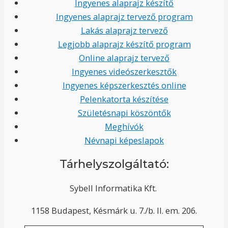
Ingyenes alaprajz készítő
Ingyenes alaprajz tervező program
Lakás alaprajz tervező
Legjobb alaprajz készítő program
Online alaprajz tervező
Ingyenes videószerkesztők
Ingyenes képszerkesztés online
Pelenkatorta készítése
Születésnapi köszöntők
Meghívók
Névnapi képeslapok
Tárhelyszolgáltató:
Sybell Informatika Kft.
1158 Budapest, Késmárk u. 7./b. II. em. 206.