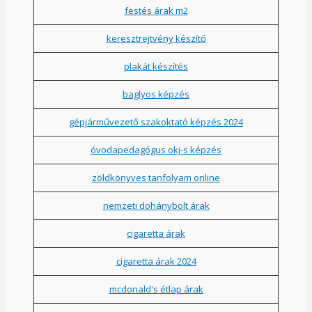
festés árak m2
keresztrejtvény készítő
plakát készítés
baglyos képzés
gépjárművezető szakoktató képzés 2024
óvodapedagógus okj-s képzés
zöldkönyves tanfolyam online
nemzeti dohánybolt árak
cigaretta árak
cigaretta árak 2024
mcdonald's étlap árak