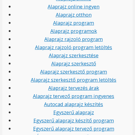
Alaprajz online ingyen
Alaprajz otthon
Alaprajz program
Alaprajz programok
Alaprajz rajzoló program
Alaprajz rajzoló program letöltés
Alaprajz szerkesztése
Alaprajz szerkesztő
Alaprajz szerkesztő program
Alaprajz szerkesztő program letöltés
Alaprajz tervezés árak
Alaprajz tervező program ingyenes
Autocad alaprajz készítés
Egyszerű alaprajz
Egyszerű alaprajz készítő program
Egyszerű alaprajz tervező program