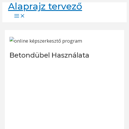
Alaprajz tervező
Skip
to
Main
Menu
content
Betondübel Használata