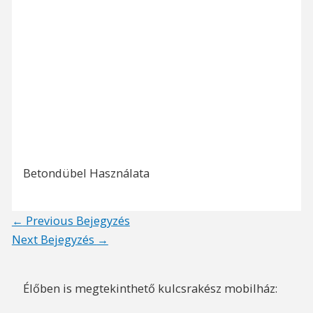
Betondübel Használata
Post
←
Previous Bejegyzés
navigation
Next Bejegyzés
→
Élőben is megtekinthető kulcsrakész mobilház: