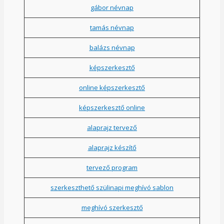
gábor névnap
tamás névnap
balázs névnap
képszerkesztő
online képszerkesztő
képszerkesztő online
alaprajz tervező
alaprajz készítő
tervező program
szerkeszthető szülinapi meghívó sablon
meghívó szerkesztő