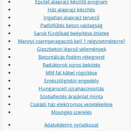
Épület alaprajz készítő program
Ház alaprajz készítés
Ingatlan alaprajz tervező
Padlófűtés beton vastagság
Sarok fürdőkád beépítése ötletek
Mennyi csemperagasztó kell 1 négyzetméterre?
Gipszbeton lépcső vélemények
Betontálcás födém rétegrend
Radiátorok soros bekötés
MM fal kábel rögzítése
Emésztőgödör engedély
Hungarocell újrahasznosítás
Szobafestés árajánlat minta
Családi ház elektromos vezetékelése
Mosógép szerelés
Adatvédelmi nyilatkozat