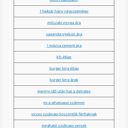
1 hektár hány négyzetméter
műszaki vizsga ára
saxenda injekció ára
1 mázsa cement ára
kfc étlap
burger king étlap
burger king árak
mennyi idő után hat a detralex
mi a whatsapp számom
vicces szülinapi köszöntők férfiaknak
megható szülinapi versek