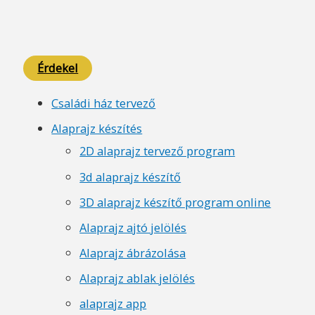
Érdekel
Családi ház tervező
Alaprajz készítés
2D alaprajz tervező program
3d alaprajz készítő
3D alaprajz készítő program online
Alaprajz ajtó jelölés
Alaprajz ábrázolása
Alaprajz ablak jelölés
alaprajz app