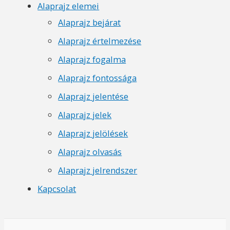
Alaprajz elemei
Alaprajz bejárat
Alaprajz értelmezése
Alaprajz fogalma
Alaprajz fontossága
Alaprajz jelentése
Alaprajz jelek
Alaprajz jelölések
Alaprajz olvasás
Alaprajz jelrendszer
Kapcsolat