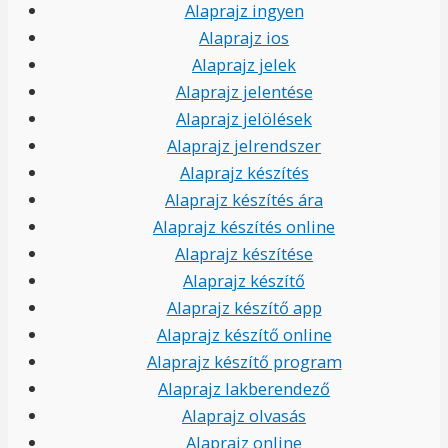
Alaprajz ingyen
Alaprajz ios
Alaprajz jelek
Alaprajz jelentése
Alaprajz jelölések
Alaprajz jelrendszer
Alaprajz készítés
Alaprajz készítés ára
Alaprajz készítés online
Alaprajz készítése
Alaprajz készítő
Alaprajz készítő app
Alaprajz készítő online
Alaprajz készítő program
Alaprajz lakberendező
Alaprajz olvasás
Alaprajz online