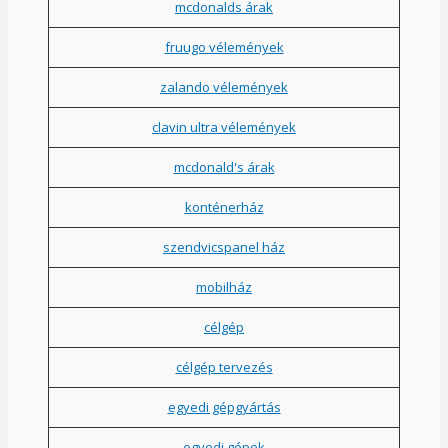
mcdonalds árak
fruugo vélemények
zalando vélemények
clavin ultra vélemények
mcdonald's árak
konténerház
szendvicspanel ház
mobilház
célgép
célgép tervezés
egyedi gépgyártás
egyedi gépek