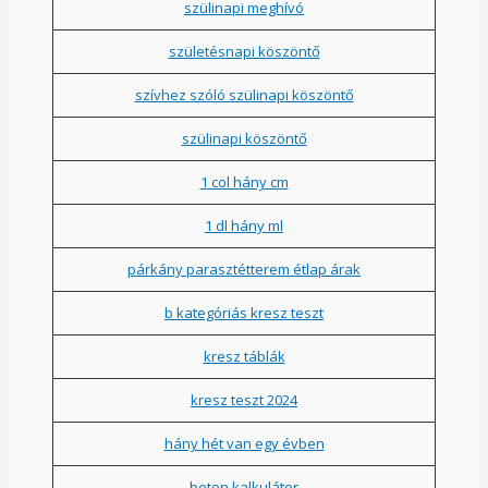
szülinapi meghívó
születésnapi köszöntő
szívhez szóló szülinapi köszöntő
szülinapi köszöntő
1 col hány cm
1 dl hány ml
párkány parasztétterem étlap árak
b kategóriás kresz teszt
kresz táblák
kresz teszt 2024
hány hét van egy évben
beton kalkulátor