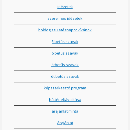
idézetek
szerelmes idézetek
boldog születésnapot kívánok
5 betűs szavak
6 betűs szavak
ötbetűs szavak
öt betűs szavak
képszerkesztő program
háttér eltávolítása
árajánlat minta
árajánlat