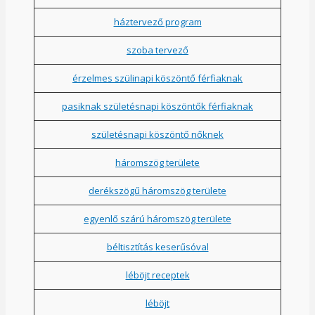
háztervező program
szoba tervező
érzelmes szülinapi köszöntő férfiaknak
pasiknak születésnapi köszöntők férfiaknak
születésnapi köszöntő nőknek
háromszög területe
derékszögű háromszög területe
egyenlő szárú háromszög területe
béltisztítás keserűsóval
léböjt receptek
léböjt