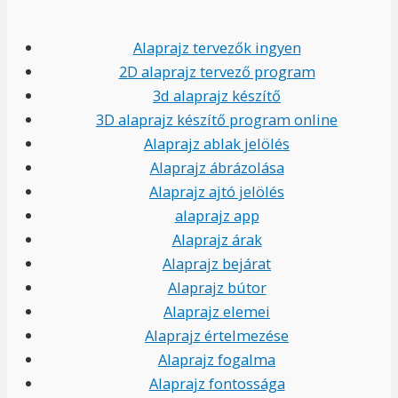
Alaprajz tervezők ingyen
2D alaprajz tervező program
3d alaprajz készítő
3D alaprajz készítő program online
Alaprajz ablak jelölés
Alaprajz ábrázolása
Alaprajz ajtó jelölés
alaprajz app
Alaprajz árak
Alaprajz bejárat
Alaprajz bútor
Alaprajz elemei
Alaprajz értelmezése
Alaprajz fogalma
Alaprajz fontossága