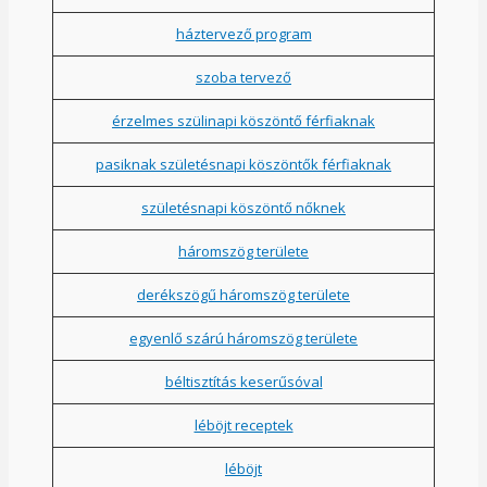
háztervező program
szoba tervező
érzelmes szülinapi köszöntő férfiaknak
pasiknak születésnapi köszöntők férfiaknak
születésnapi köszöntő nőknek
háromszög területe
derékszögű háromszög területe
egyenlő szárú háromszög területe
béltisztítás keserűsóval
léböjt receptek
léböjt