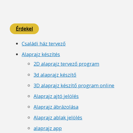
Érdekel
Családi ház tervező
Alaprajz készítés
2D alaprajz tervező program
3d alaprajz készítő
3D alaprajz készítő program online
Alaprajz ajtó jelölés
Alaprajz ábrázolása
Alaprajz ablak jelölés
alaprajz app