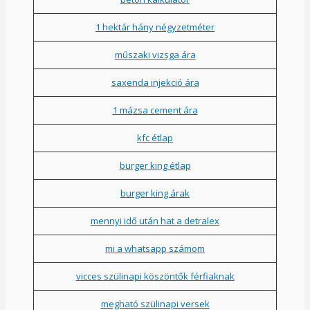
1 hektár hány négyzetméter
műszaki vizsga ára
saxenda injekció ára
1 mázsa cement ára
kfc étlap
burger king étlap
burger king árak
mennyi idő után hat a detralex
mi a whatsapp számom
vicces szülinapi köszöntők férfiaknak
megható szülinapi versek