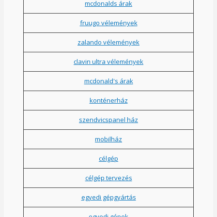
mcdonalds árak
fruugo vélemények
zalando vélemények
clavin ultra vélemények
mcdonald's árak
konténerház
szendvicspanel ház
mobilház
célgép
célgép tervezés
egyedi gépgyártás
egyedi gépek