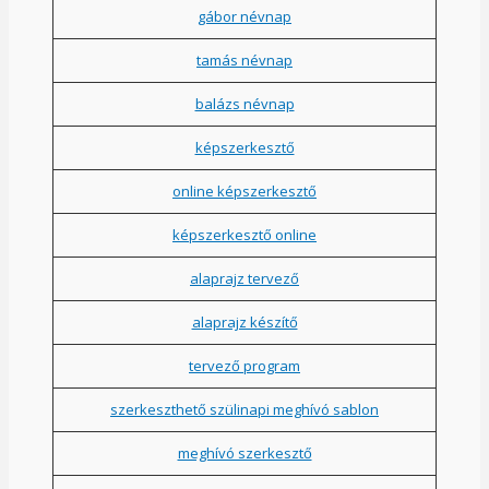
gábor névnap
tamás névnap
balázs névnap
képszerkesztő
online képszerkesztő
képszerkesztő online
alaprajz tervező
alaprajz készítő
tervező program
szerkeszthető szülinapi meghívó sablon
meghívó szerkesztő