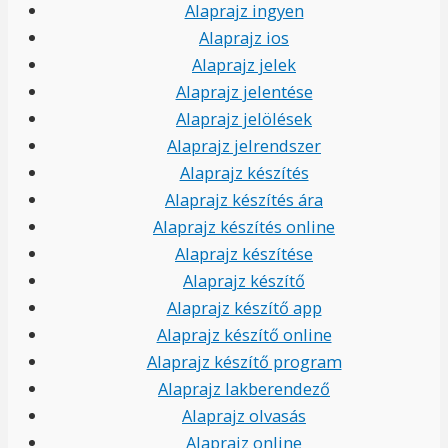
Alaprajz ingyen
Alaprajz ios
Alaprajz jelek
Alaprajz jelentése
Alaprajz jelölések
Alaprajz jelrendszer
Alaprajz készítés
Alaprajz készítés ára
Alaprajz készítés online
Alaprajz készítése
Alaprajz készítő
Alaprajz készítő app
Alaprajz készítő online
Alaprajz készítő program
Alaprajz lakberendező
Alaprajz olvasás
Alaprajz online