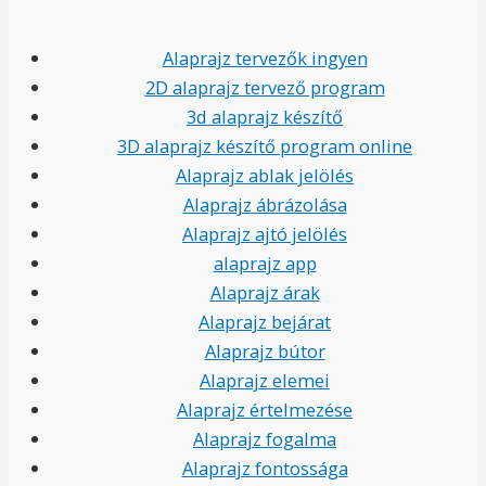
Alaprajz tervezők ingyen
2D alaprajz tervező program
3d alaprajz készítő
3D alaprajz készítő program online
Alaprajz ablak jelölés
Alaprajz ábrázolása
Alaprajz ajtó jelölés
alaprajz app
Alaprajz árak
Alaprajz bejárat
Alaprajz bútor
Alaprajz elemei
Alaprajz értelmezése
Alaprajz fogalma
Alaprajz fontossága