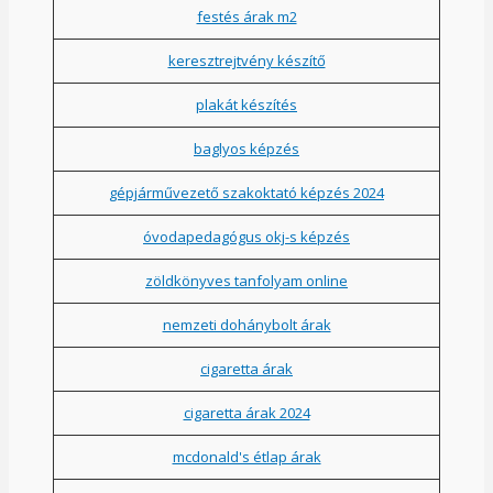
festés árak m2
keresztrejtvény készítő
plakát készítés
baglyos képzés
gépjárművezető szakoktató képzés 2024
óvodapedagógus okj-s képzés
zöldkönyves tanfolyam online
nemzeti dohánybolt árak
cigaretta árak
cigaretta árak 2024
mcdonald's étlap árak