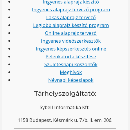
Ingyenes alaprajz készítő
Ingyenes alaprajz tervező program
Lakás alaprajz tervező
Legjobb alaprajz készítő program
Online alaprajz tervező
Ingyenes videószerkesztők
Ingyenes képszerkesztés online
Pelenkatorta készítése
Születésnapi köszöntők
Meghívók
Névnapi képeslapok
Tárhelyszolgáltató:
Sybell Informatika Kft.
1158 Budapest, Késmárk u. 7./b. II. em. 206.