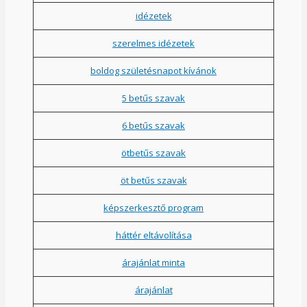
idézetek
szerelmes idézetek
boldog születésnapot kívánok
5 betűs szavak
6 betűs szavak
ötbetűs szavak
öt betűs szavak
képszerkesztő program
háttér eltávolítása
árajánlat minta
árajánlat