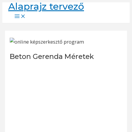
Alaprajz tervező
Skip
to
Main
Menu
content
Beton Gerenda Méretek