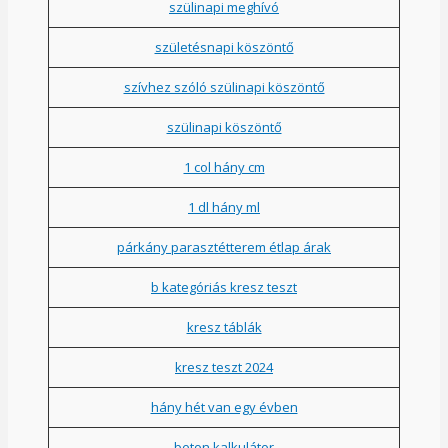
szülinapi meghívó
születésnapi köszöntő
szívhez szóló szülinapi köszöntő
szülinapi köszöntő
1 col hány cm
1 dl hány ml
párkány parasztétterem étlap árak
b kategóriás kresz teszt
kresz táblák
kresz teszt 2024
hány hét van egy évben
beton kalkulátor