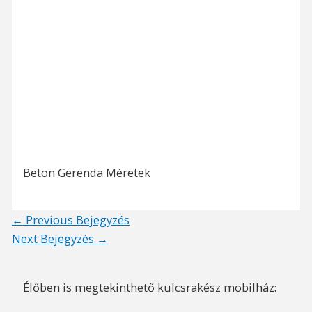
Beton Gerenda Méretek
Post
←
Previous Bejegyzés
navigation
Next Bejegyzés
→
Élőben is megtekinthető kulcsrakész mobilház: