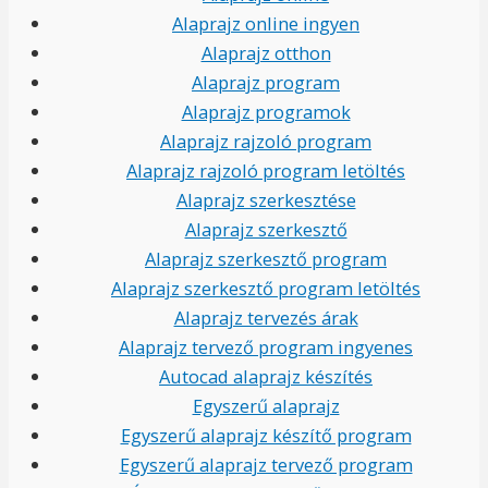
Alaprajz online ingyen
Alaprajz otthon
Alaprajz program
Alaprajz programok
Alaprajz rajzoló program
Alaprajz rajzoló program letöltés
Alaprajz szerkesztése
Alaprajz szerkesztő
Alaprajz szerkesztő program
Alaprajz szerkesztő program letöltés
Alaprajz tervezés árak
Alaprajz tervező program ingyenes
Autocad alaprajz készítés
Egyszerű alaprajz
Egyszerű alaprajz készítő program
Egyszerű alaprajz tervező program