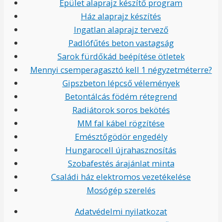
Épület alaprajz készítő program
Ház alaprajz készítés
Ingatlan alaprajz tervező
Padlófűtés beton vastagság
Sarok fürdőkád beépítése ötletek
Mennyi csemperagasztó kell 1 négyzetméterre?
Gipszbeton lépcső vélemények
Betontálcás födém rétegrend
Radiátorok soros bekötés
MM fal kábel rögzítése
Emésztőgödör engedély
Hungarocell újrahasznosítás
Szobafestés árajánlat minta
Családi ház elektromos vezetékelése
Mosógép szerelés
Adatvédelmi nyilatkozat