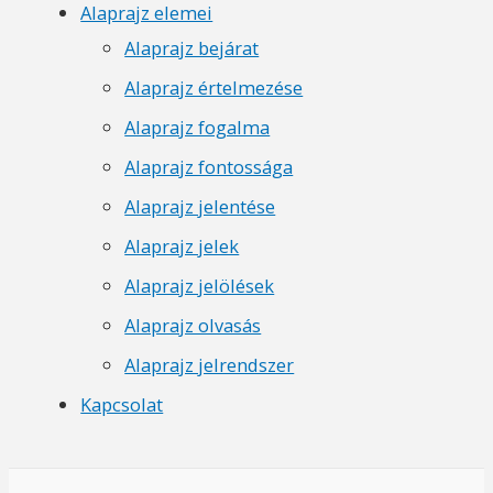
Alaprajz elemei
Alaprajz bejárat
Alaprajz értelmezése
Alaprajz fogalma
Alaprajz fontossága
Alaprajz jelentése
Alaprajz jelek
Alaprajz jelölések
Alaprajz olvasás
Alaprajz jelrendszer
Kapcsolat