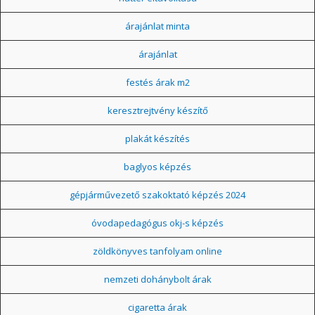
árajánlat minta
árajánlat
festés árak m2
keresztrejtvény készítő
plakát készítés
baglyos képzés
gépjárművezető szakoktató képzés 2024
óvodapedagógus okj-s képzés
zöldkönyves tanfolyam online
nemzeti dohánybolt árak
cigaretta árak