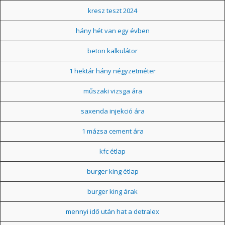
kresz teszt 2024
hány hét van egy évben
beton kalkulátor
1 hektár hány négyzetméter
műszaki vizsga ára
saxenda injekció ára
1 mázsa cement ára
kfc étlap
burger king étlap
burger king árak
mennyi idő után hat a detralex