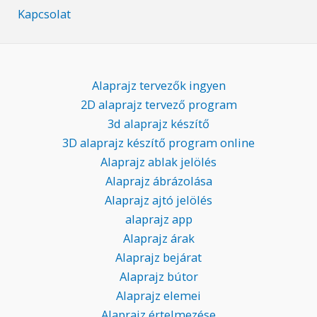
Kapcsolat
Alaprajz tervezők ingyen
2D alaprajz tervező program
3d alaprajz készítő
3D alaprajz készítő program online
Alaprajz ablak jelölés
Alaprajz ábrázolása
Alaprajz ajtó jelölés
alaprajz app
Alaprajz árak
Alaprajz bejárat
Alaprajz bútor
Alaprajz elemei
Alaprajz értelmezése