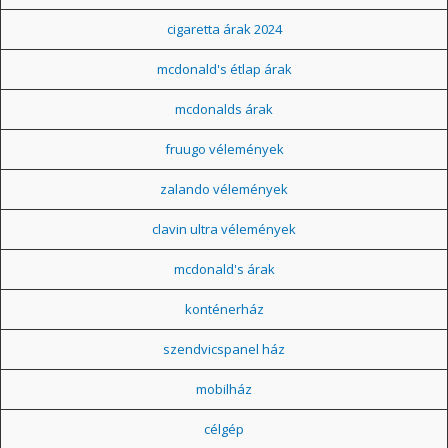
cigaretta árak 2024
mcdonald's étlap árak
mcdonalds árak
fruugo vélemények
zalando vélemények
clavin ultra vélemények
mcdonald's árak
konténerház
szendvicspanel ház
mobilház
célgép