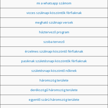
mi a whatsapp számom
vicces szülinapi köszöntők férfiaknak
megható szülinapi versek
háztervező program
szoba tervező
érzelmes szülinapi köszöntő férfiaknak
pasiknak születésnapi köszöntők férfiaknak
születésnapi köszöntő nőknek
háromszög területe
derékszögű háromszög területe
egyenlő szárú háromszög területe