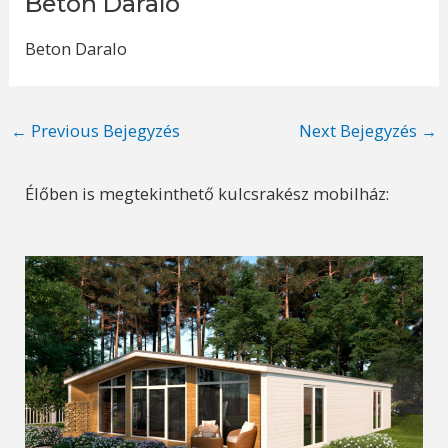
Beton Daralo
Beton Daralo
Post
←
Previous Bejegyzés
Next Bejegyzés
→
navigation
Élőben is megtekinthető kulcsrakész mobilház: