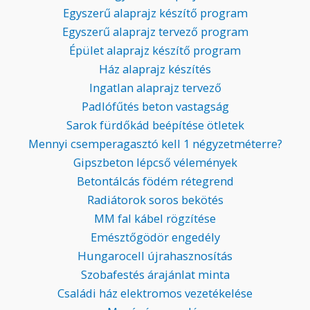
Egyszerű alaprajz készítő program
Egyszerű alaprajz tervező program
Épület alaprajz készítő program
Ház alaprajz készítés
Ingatlan alaprajz tervező
Padlófűtés beton vastagság
Sarok fürdőkád beépítése ötletek
Mennyi csemperagasztó kell 1 négyzetméterre?
Gipszbeton lépcső vélemények
Betontálcás födém rétegrend
Radiátorok soros bekötés
MM fal kábel rögzítése
Emésztőgödör engedély
Hungarocell újrahasznosítás
Szobafestés árajánlat minta
Családi ház elektromos vezetékelése