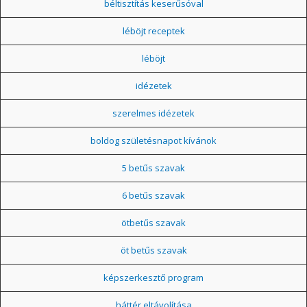
béltisztítás keserűsóval
léböjt receptek
léböjt
idézetek
szerelmes idézetek
boldog születésnapot kívánok
5 betűs szavak
6 betűs szavak
ötbetűs szavak
öt betűs szavak
képszerkesztő program
háttér eltávolítása