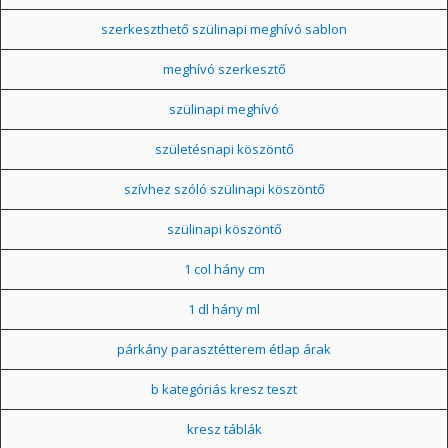
szerkeszthető szülinapi meghívó sablon
meghívó szerkesztő
szülinapi meghívó
születésnapi köszöntő
szívhez szóló szülinapi köszöntő
szülinapi köszöntő
1 col hány cm
1 dl hány ml
párkány parasztétterem étlap árak
b kategóriás kresz teszt
kresz táblák