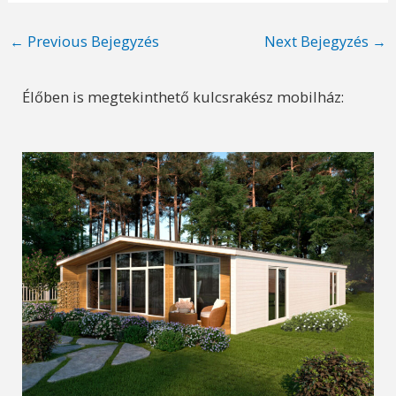
Post
←
Previous Bejegyzés
Next Bejegyzés
→
navigation
Élőben is megtekinthető kulcsrakész mobilház: