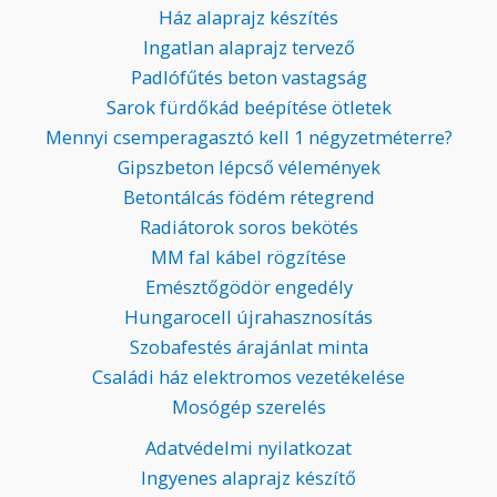
Ház alaprajz készítés
Ingatlan alaprajz tervező
Padlófűtés beton vastagság
Sarok fürdőkád beépítése ötletek
Mennyi csemperagasztó kell 1 négyzetméterre?
Gipszbeton lépcső vélemények
Betontálcás födém rétegrend
Radiátorok soros bekötés
MM fal kábel rögzítése
Emésztőgödör engedély
Hungarocell újrahasznosítás
Szobafestés árajánlat minta
Családi ház elektromos vezetékelése
Mosógép szerelés
Adatvédelmi nyilatkozat
Ingyenes alaprajz készítő