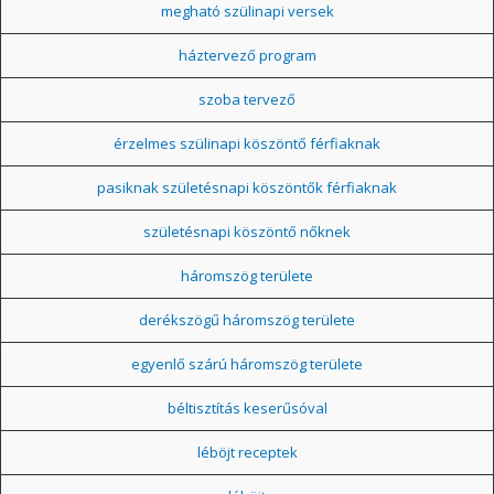
megható szülinapi versek
háztervező program
szoba tervező
érzelmes szülinapi köszöntő férfiaknak
pasiknak születésnapi köszöntők férfiaknak
születésnapi köszöntő nőknek
háromszög területe
derékszögű háromszög területe
egyenlő szárú háromszög területe
béltisztítás keserűsóval
léböjt receptek