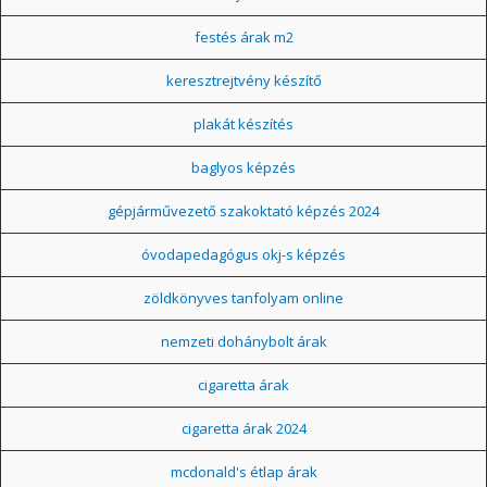
festés árak m2
keresztrejtvény készítő
plakát készítés
baglyos képzés
gépjárművezető szakoktató képzés 2024
óvodapedagógus okj-s képzés
zöldkönyves tanfolyam online
nemzeti dohánybolt árak
cigaretta árak
cigaretta árak 2024
mcdonald's étlap árak