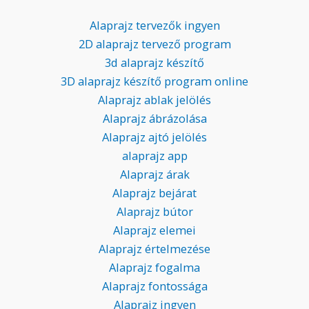
Alaprajz tervezők ingyen
2D alaprajz tervező program
3d alaprajz készítő
3D alaprajz készítő program online
Alaprajz ablak jelölés
Alaprajz ábrázolása
Alaprajz ajtó jelölés
alaprajz app
Alaprajz árak
Alaprajz bejárat
Alaprajz bútor
Alaprajz elemei
Alaprajz értelmezése
Alaprajz fogalma
Alaprajz fontossága
Alaprajz ingyen