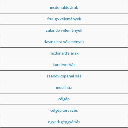
mcdonalds árak
fruugo vélemények
zalando vélemények
clavin ultra vélemények
mcdonald's árak
konténerház
szendvicspanel ház
mobilház
célgép
célgép tervezés
egyedi gépgyártás