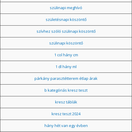
szülinapi meghívó
születésnapi köszöntő
szívhez szóló szülinapi köszöntő
szülinapi köszöntő
1 col hány cm
1 dl hány ml
párkány parasztétterem étlap árak
b kategóriás kresz teszt
kresz táblák
kresz teszt 2024
hány hét van egy évben