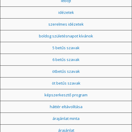
léböjt
idézetek
szerelmes idézetek
boldog születésnapot kívánok
5 betűs szavak
6 betűs szavak
ötbetűs szavak
öt betűs szavak
képszerkesztő program
háttér eltávolítása
árajánlat minta
árajánlat