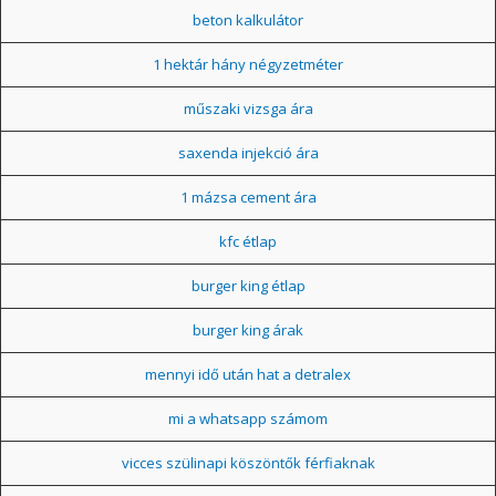
beton kalkulátor
1 hektár hány négyzetméter
műszaki vizsga ára
saxenda injekció ára
1 mázsa cement ára
kfc étlap
burger king étlap
burger king árak
mennyi idő után hat a detralex
mi a whatsapp számom
vicces szülinapi köszöntők férfiaknak