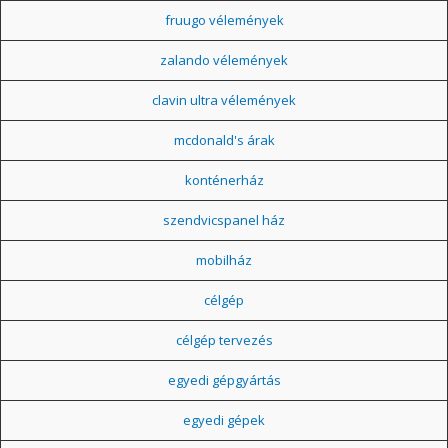
fruugo vélemények
zalando vélemények
clavin ultra vélemények
mcdonald's árak
konténerház
szendvicspanel ház
mobilház
célgép
célgép tervezés
egyedi gépgyártás
egyedi gépek