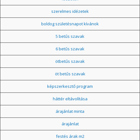
szerelmes idézetek
boldog születésnapot kívánok
5 betűs szavak
6 betűs szavak
ötbetűs szavak
öt betűs szavak
képszerkesztő program
háttér eltávolítása
árajánlat minta
árajánlat
festés árak m2