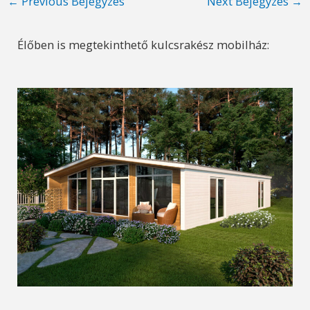
←
Previous Bejegyzés
Next Bejegyzés
→
navigation
Élőben is megtekinthető kulcsrakész mobilház: