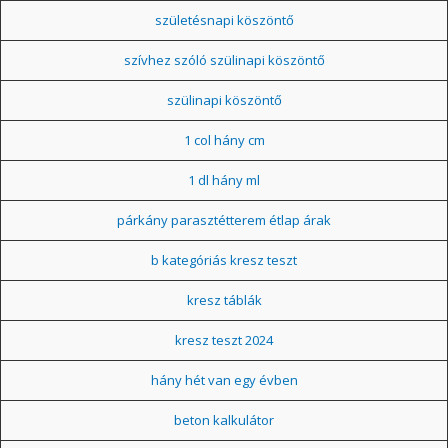
születésnapi köszöntő
szívhez szóló szülinapi köszöntő
szülinapi köszöntő
1 col hány cm
1 dl hány ml
párkány parasztétterem étlap árak
b kategóriás kresz teszt
kresz táblák
kresz teszt 2024
hány hét van egy évben
beton kalkulátor