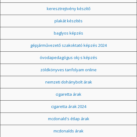
keresztrejtvény készítő
plakát készítés
baglyos képzés
gépjárművezető szakoktató képzés 2024
óvodapedagógus okj-s képzés
zöldkönyves tanfolyam online
nemzeti dohánybolt árak
cigaretta árak
cigaretta árak 2024
mcdonald's étlap árak
mcdonalds árak