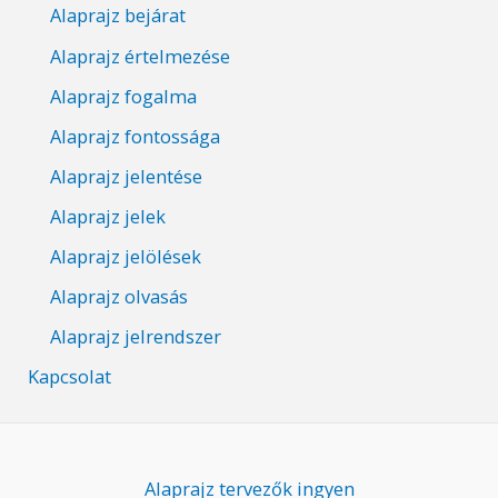
Alaprajz bejárat
Alaprajz értelmezése
Alaprajz fogalma
Alaprajz fontossága
Alaprajz jelentése
Alaprajz jelek
Alaprajz jelölések
Alaprajz olvasás
Alaprajz jelrendszer
Kapcsolat
Alaprajz tervezők ingyen