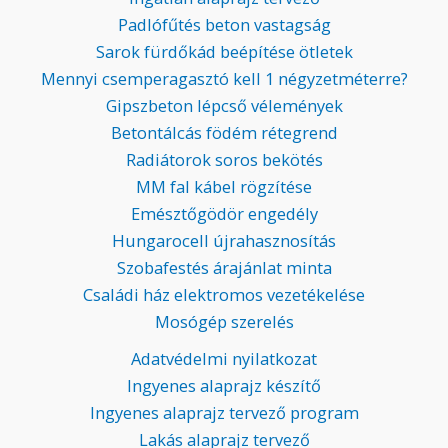
Padlófűtés beton vastagság
Sarok fürdőkád beépítése ötletek
Mennyi csemperagasztó kell 1 négyzetméterre?
Gipszbeton lépcső vélemények
Betontálcás födém rétegrend
Radiátorok soros bekötés
MM fal kábel rögzítése
Emésztőgödör engedély
Hungarocell újrahasznosítás
Szobafestés árajánlat minta
Családi ház elektromos vezetékelése
Mosógép szerelés
Adatvédelmi nyilatkozat
Ingyenes alaprajz készítő
Ingyenes alaprajz tervező program
Lakás alaprajz tervező