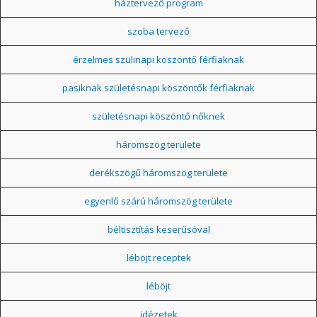
háztervező program
szoba tervező
érzelmes szülinapi köszöntő férfiaknak
pasiknak születésnapi köszöntők férfiaknak
születésnapi köszöntő nőknek
háromszög területe
derékszögű háromszög területe
egyenlő szárú háromszög területe
béltisztítás keserűsóval
léböjt receptek
léböjt
idézetek