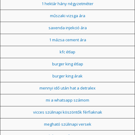
1 hektár hány négyzetméter
műszaki vizsga ára
saxenda injekció ára
1 mázsa cement ára
kfc étlap
burger king étlap
burger king árak
mennyi idő után hat a detralex
mi a whatsapp számom
vicces szülinapi köszöntők férfiaknak
megható szülinapi versek