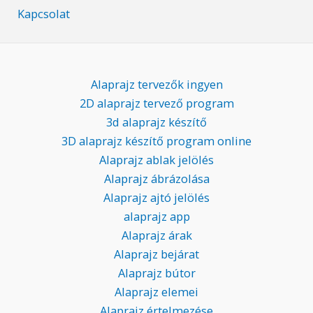
Kapcsolat
Alaprajz tervezők ingyen
2D alaprajz tervező program
3d alaprajz készítő
3D alaprajz készítő program online
Alaprajz ablak jelölés
Alaprajz ábrázolása
Alaprajz ajtó jelölés
alaprajz app
Alaprajz árak
Alaprajz bejárat
Alaprajz bútor
Alaprajz elemei
Alaprajz értelmezése