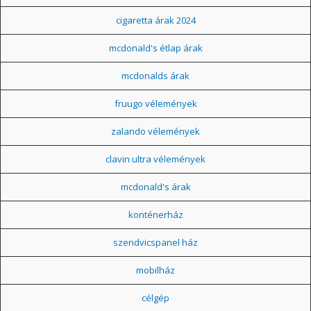
cigaretta árak 2024
mcdonald's étlap árak
mcdonalds árak
fruugo vélemények
zalando vélemények
clavin ultra vélemények
mcdonald's árak
konténerház
szendvicspanel ház
mobilház
célgép