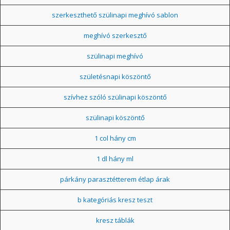
szerkeszthető szülinapi meghívó sablon
meghívó szerkesztő
szülinapi meghívó
születésnapi köszöntő
szívhez szóló szülinapi köszöntő
szülinapi köszöntő
1 col hány cm
1 dl hány ml
párkány parasztétterem étlap árak
b kategóriás kresz teszt
kresz táblák