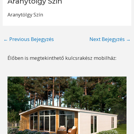
Aranytölgy Szín
Aranytölgy Szín
Post
←
Previous Bejegyzés
Next Bejegyzés
→
navigation
Élőben is megtekinthető kulcsrakész mobilház: