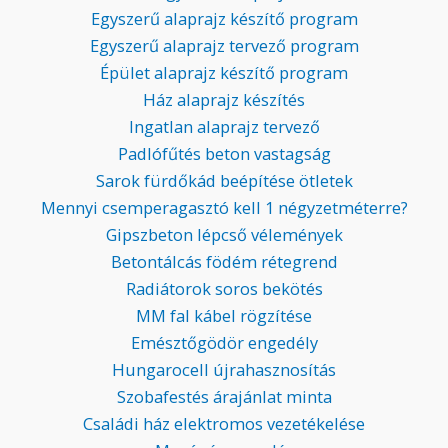
Egyszerű alaprajz készítő program
Egyszerű alaprajz tervező program
Épület alaprajz készítő program
Ház alaprajz készítés
Ingatlan alaprajz tervező
Padlófűtés beton vastagság
Sarok fürdőkád beépítése ötletek
Mennyi csemperagasztó kell 1 négyzetméterre?
Gipszbeton lépcső vélemények
Betontálcás födém rétegrend
Radiátorok soros bekötés
MM fal kábel rögzítése
Emésztőgödör engedély
Hungarocell újrahasznosítás
Szobafestés árajánlat minta
Családi ház elektromos vezetékelése