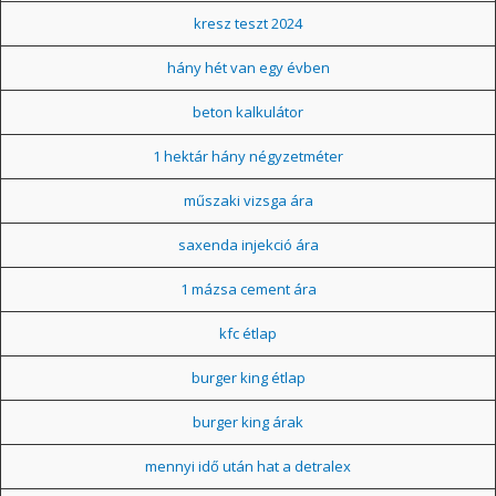
kresz teszt 2024
hány hét van egy évben
beton kalkulátor
1 hektár hány négyzetméter
műszaki vizsga ára
saxenda injekció ára
1 mázsa cement ára
kfc étlap
burger king étlap
burger king árak
mennyi idő után hat a detralex