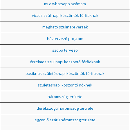
mi a whatsapp számom
vicces szülinapi köszöntők férfiaknak
megható szülinapi versek
háztervező program
szoba tervező
érzelmes szülinapi köszöntő férfiaknak
pasiknak születésnapi köszöntők férfiaknak
születésnapi köszöntő nőknek
háromszög területe
derékszögű háromszög területe
egyenlő szárú háromszög területe