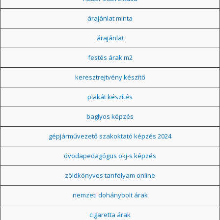
árajánlat minta
árajánlat
festés árak m2
keresztrejtvény készítő
plakát készítés
baglyos képzés
gépjárművezető szakoktató képzés 2024
óvodapedagógus okj-s képzés
zöldkönyves tanfolyam online
nemzeti dohánybolt árak
cigaretta árak