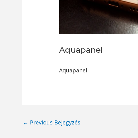
Aquapanel
Aquapanel
Post
←
Previous Bejegyzés
navigation