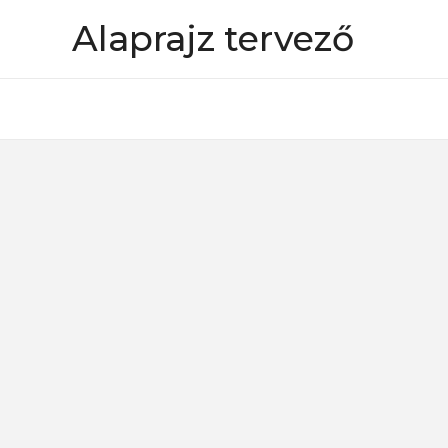
Skip
Alaprajz tervező
to
content