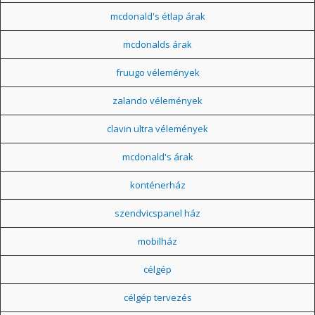
mcdonald's étlap árak
mcdonalds árak
fruugo vélemények
zalando vélemények
clavin ultra vélemények
mcdonald's árak
konténerház
szendvicspanel ház
mobilház
célgép
célgép tervezés