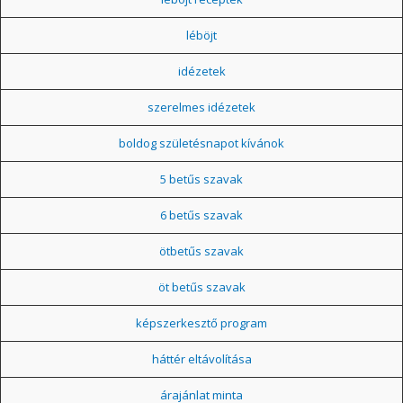
léböjt
idézetek
szerelmes idézetek
boldog születésnapot kívánok
5 betűs szavak
6 betűs szavak
ötbetűs szavak
öt betűs szavak
képszerkesztő program
háttér eltávolítása
árajánlat minta