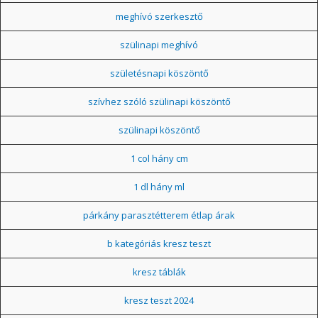
meghívó szerkesztő
szülinapi meghívó
születésnapi köszöntő
szívhez szóló szülinapi köszöntő
szülinapi köszöntő
1 col hány cm
1 dl hány ml
párkány parasztétterem étlap árak
b kategóriás kresz teszt
kresz táblák
kresz teszt 2024