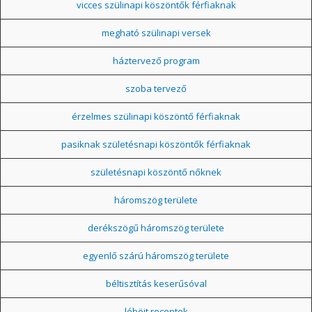
vicces szülinapi köszöntők férfiaknak
megható szülinapi versek
háztervező program
szoba tervező
érzelmes szülinapi köszöntő férfiaknak
pasiknak születésnapi köszöntők férfiaknak
születésnapi köszöntő nőknek
háromszög területe
derékszögű háromszög területe
egyenlő szárú háromszög területe
béltisztítás keserűsóval
léböjt receptek