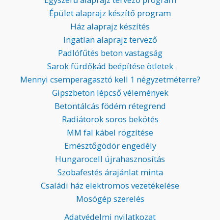
Épület alaprajz készítő program
Ház alaprajz készítés
Ingatlan alaprajz tervező
Padlófűtés beton vastagság
Sarok fürdőkád beépítése ötletek
Mennyi csemperagasztó kell 1 négyzetméterre?
Gipszbeton lépcső vélemények
Betontálcás födém rétegrend
Radiátorok soros bekötés
MM fal kábel rögzítése
Emésztőgödör engedély
Hungarocell újrahasznosítás
Szobafestés árajánlat minta
Családi ház elektromos vezetékelése
Mosógép szerelés
Adatvédelmi nyilatkozat