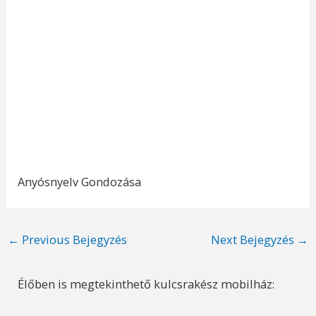
Anyósnyelv Gondozása
Post
←
Previous Bejegyzés
Next Bejegyzés
→
navigation
Élőben is megtekinthető kulcsrakész mobilház: