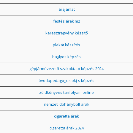
árajánlat
festés árak m2
keresztrejtvény készítő
plakát készítés
baglyos képzés
gépjárművezető szakoktató képzés 2024
óvodapedagógus okj-s képzés
zöldkönyves tanfolyam online
nemzeti dohánybolt árak
cigaretta árak
cigaretta árak 2024