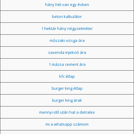
hány hét van egy évben
beton kalkulátor
1 hektár hány négyzetméter
műszaki vizsga ára
saxenda injekció ára
1 mázsa cement ára
kfc étlap
burger king étlap
burger king árak
mennyi idő után hat a detralex
mi a whatsapp számom