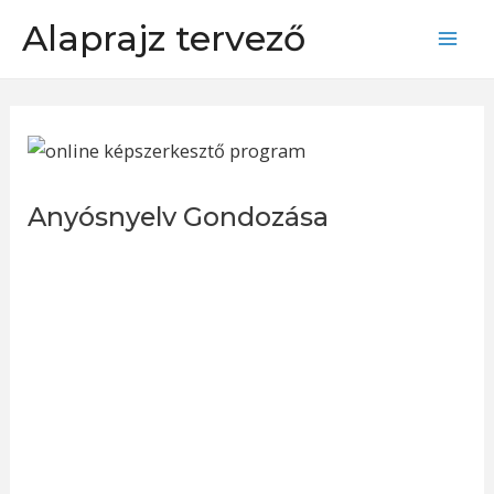
Skip
Alaprajz tervező
to
Mai
content
Men
Anyósnyelv Gondozása