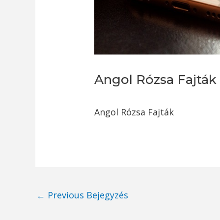
Angol Rózsa Fajták
Angol Rózsa Fajták
Post
←
Previous Bejegyzés
navigation