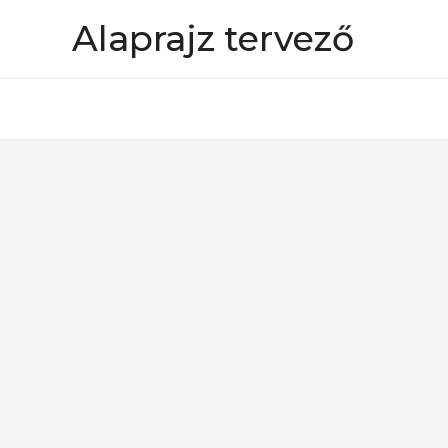
Skip
Alaprajz tervező
to
content