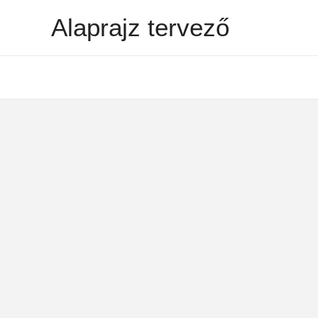
Skip
Alaprajz tervező
to
content