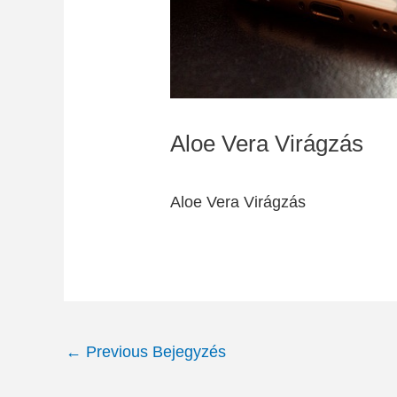
Aloe Vera Virágzás
Aloe Vera Virágzás
Post
←
Previous Bejegyzés
navigation