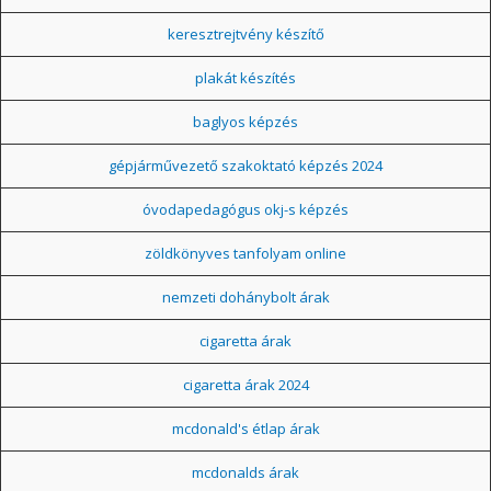
keresztrejtvény készítő
plakát készítés
baglyos képzés
gépjárművezető szakoktató képzés 2024
óvodapedagógus okj-s képzés
zöldkönyves tanfolyam online
nemzeti dohánybolt árak
cigaretta árak
cigaretta árak 2024
mcdonald's étlap árak
mcdonalds árak