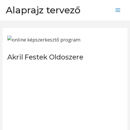
Skip
Alaprajz tervező
to
Mai
content
Men
Akril Festek Oldoszere