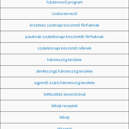
háztervező program
szoba tervező
érzelmes szülinapi köszöntő férfiaknak
pasiknak születésnapi köszöntők férfiaknak
születésnapi köszöntő nőknek
háromszög területe
derékszögű háromszög területe
egyenlő szárú háromszög területe
béltisztítás keserűsóval
léböjt receptek
léböjt
idézetek