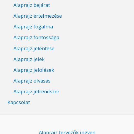
Alaprajz bejárat
Alaprajz értelmezése
Alaprajz fogalma
Alaprajz fontossága
Alaprajz jelentése
Alaprajz jelek
Alaprajz jelölések
Alaprajz olvasás
Alaprajz jelrendszer
Kapcsolat
Alaprajz tervezők ingyen