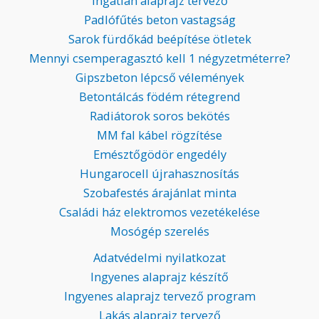
Ingatlan alaprajz tervező
Padlófűtés beton vastagság
Sarok fürdőkád beépítése ötletek
Mennyi csemperagasztó kell 1 négyzetméterre?
Gipszbeton lépcső vélemények
Betontálcás födém rétegrend
Radiátorok soros bekötés
MM fal kábel rögzítése
Emésztőgödör engedély
Hungarocell újrahasznosítás
Szobafestés árajánlat minta
Családi ház elektromos vezetékelése
Mosógép szerelés
Adatvédelmi nyilatkozat
Ingyenes alaprajz készítő
Ingyenes alaprajz tervező program
Lakás alaprajz tervező