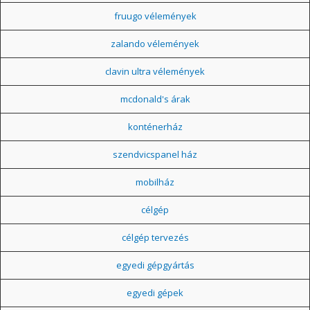
fruugo vélemények
zalando vélemények
clavin ultra vélemények
mcdonald's árak
konténerház
szendvicspanel ház
mobilház
célgép
célgép tervezés
egyedi gépgyártás
egyedi gépek