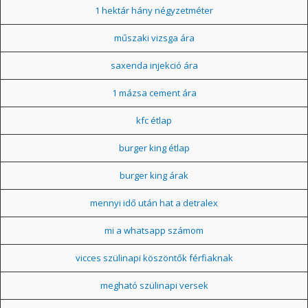
1 hektár hány négyzetméter
műszaki vizsga ára
saxenda injekció ára
1 mázsa cement ára
kfc étlap
burger king étlap
burger king árak
mennyi idő után hat a detralex
mi a whatsapp számom
vicces szülinapi köszöntők férfiaknak
megható szülinapi versek