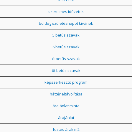
szerelmes idézetek
boldog születésnapot kívánok
5 betűs szavak
6 betűs szavak
ötbetűs szavak
öt betűs szavak
képszerkesztő program
háttér eltávolítása
árajánlat minta
árajánlat
festés árak m2