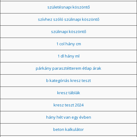
születésnapi köszöntő
szívhez szóló szülinapi köszöntő
szülinapi köszöntő
1 col hány cm
1 dl hány ml
párkány parasztétterem étlap árak
b kategóriás kresz teszt
kresz táblák
kresz teszt 2024
hány hét van egy évben
beton kalkulátor