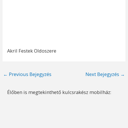
Akril Festek Oldoszere
Post
←
Previous Bejegyzés
Next Bejegyzés
→
navigation
Élőben is megtekinthető kulcsrakész mobilház: