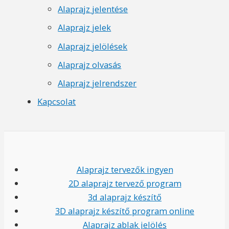
Alaprajz jelentése
Alaprajz jelek
Alaprajz jelölések
Alaprajz olvasás
Alaprajz jelrendszer
Kapcsolat
Alaprajz tervezők ingyen
2D alaprajz tervező program
3d alaprajz készítő
3D alaprajz készítő program online
Alaprajz ablak jelölés