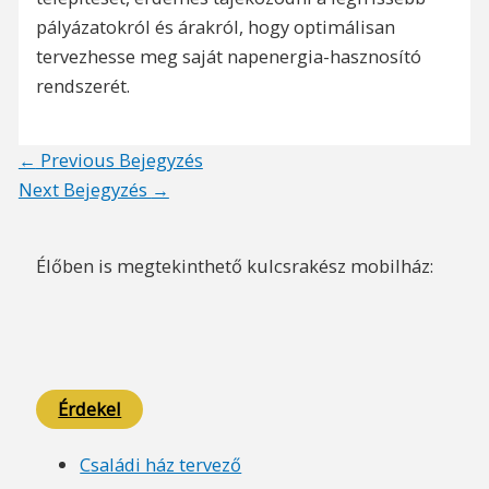
pályázatokról és árakról, hogy optimálisan
tervezhesse meg saját napenergia-hasznosító
rendszerét.
Post
←
Previous Bejegyzés
navigation
Next Bejegyzés
→
Élőben is megtekinthető kulcsrakész mobilház:
Érdekel
Családi ház tervező