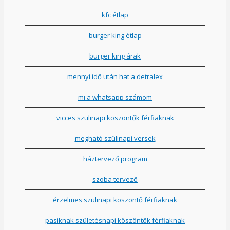
kfc étlap
burger king étlap
burger king árak
mennyi idő után hat a detralex
mi a whatsapp számom
vicces szülinapi köszöntők férfiaknak
megható szülinapi versek
háztervező program
szoba tervező
érzelmes szülinapi köszöntő férfiaknak
pasiknak születésnapi köszöntők férfiaknak