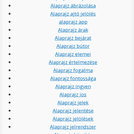
Alaprajz ábrázolása
Alaprajz ajtó jelölés
alaprajz app
Alaprajz árak
Alaprajz bejárat
Alaprajz bútor
Alaprajz elemei
Alaprajz értelmezése
Alaprajz fogalma
Alaprajz fontossága
Alaprajz ingyen
Alaprajz ios
Alaprajz jelek
Alaprajz jelentése
Alaprajz jelölések
Alaprajz jelrendszer