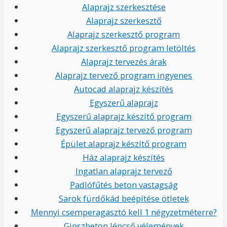
Alaprajz szerkesztése
Alaprajz szerkesztő
Alaprajz szerkesztő program
Alaprajz szerkesztő program letöltés
Alaprajz tervezés árak
Alaprajz tervező program ingyenes
Autocad alaprajz készítés
Egyszerű alaprajz
Egyszerű alaprajz készítő program
Egyszerű alaprajz tervező program
Épület alaprajz készítő program
Ház alaprajz készítés
Ingatlan alaprajz tervező
Padlófűtés beton vastagság
Sarok fürdőkád beépítése ötletek
Mennyi csemperagasztó kell 1 négyzetméterre?
Gipszbeton lépcső vélemények