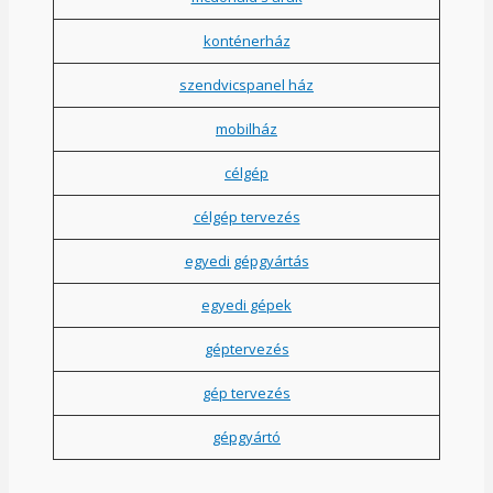
konténerház
szendvicspanel ház
mobilház
célgép
célgép tervezés
egyedi gépgyártás
egyedi gépek
géptervezés
gép tervezés
gépgyártó