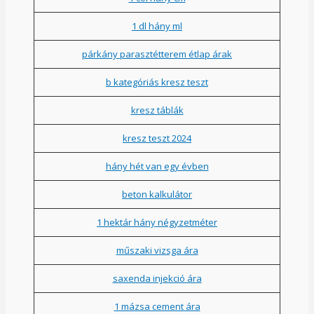
1 dl hány ml
párkány parasztétterem étlap árak
b kategóriás kresz teszt
kresz táblák
kresz teszt 2024
hány hét van egy évben
beton kalkulátor
1 hektár hány négyzetméter
műszaki vizsga ára
saxenda injekció ára
1 mázsa cement ára