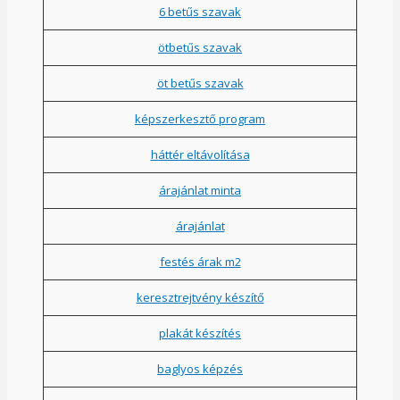
6 betűs szavak
ötbetűs szavak
öt betűs szavak
képszerkesztő program
háttér eltávolítása
árajánlat minta
árajánlat
festés árak m2
keresztrejtvény készítő
plakát készítés
baglyos képzés