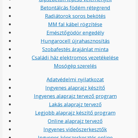
Betontálcás födém rétegrend
Radiátorok soros bekötés
MM fal kábel rögzítése
Emésztőgödör engedély
Hungarocell újrahasznosítás
Szobafestés árajánlat minta
Családi ház elektromos vezetékelése
Mosógép szerelés
Adatvédelmi nyilatkozat
Ingyenes alaprajz készítő
Ingyenes alaprajz tervező program
Lakás alaprajz tervező
Legjobb alaprajz készítő program
Online alaprajz tervező
Ingyenes videószerkesztők
Ingyenes képszerkesztés online