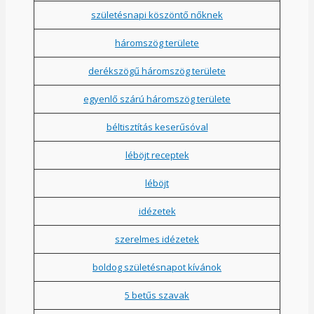
születésnapi köszöntő nőknek
háromszög területe
derékszögű háromszög területe
egyenlő szárú háromszög területe
béltisztítás keserűsóval
léböjt receptek
léböjt
idézetek
szerelmes idézetek
boldog születésnapot kívánok
5 betűs szavak