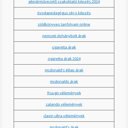
gépjárművezető szakoktató képzés 2024
óvodapedagógus okj-s képzés
zöldkönyves tanfolyam online
nemzeti dohánybolt árak
cigaretta árak
cigaretta árak 2024
mcdonald's étlap árak
mcdonalds árak
fruugo vélemények
zalando vélemények
clavin ultra vélemények
mcdonald's árak