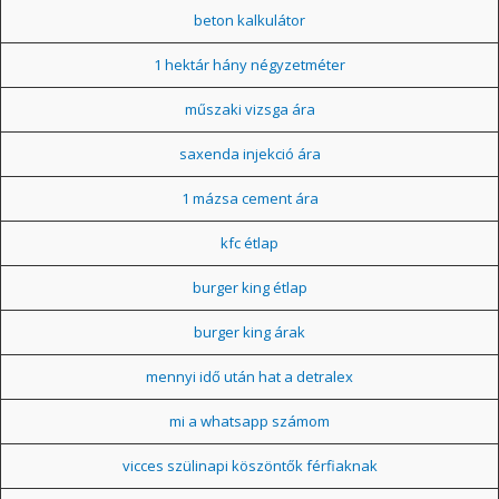
beton kalkulátor
1 hektár hány négyzetméter
műszaki vizsga ára
saxenda injekció ára
1 mázsa cement ára
kfc étlap
burger king étlap
burger king árak
mennyi idő után hat a detralex
mi a whatsapp számom
vicces szülinapi köszöntők férfiaknak