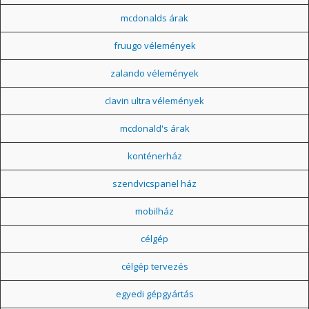
mcdonalds árak
fruugo vélemények
zalando vélemények
clavin ultra vélemények
mcdonald's árak
konténerház
szendvicspanel ház
mobilház
célgép
célgép tervezés
egyedi gépgyártás