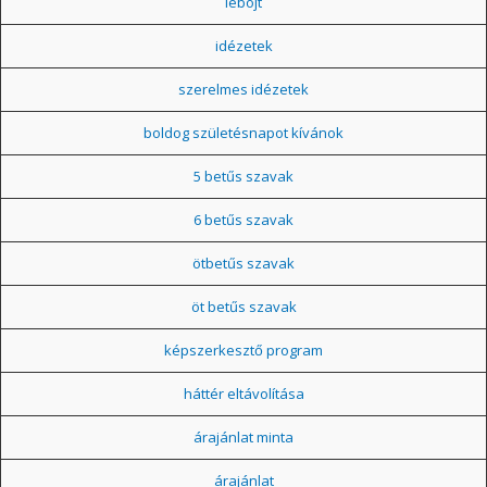
léböjt
idézetek
szerelmes idézetek
boldog születésnapot kívánok
5 betűs szavak
6 betűs szavak
ötbetűs szavak
öt betűs szavak
képszerkesztő program
háttér eltávolítása
árajánlat minta
árajánlat