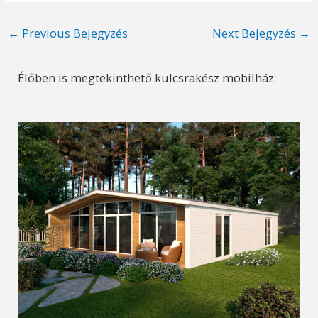
Post
←
Previous Bejegyzés
Next Bejegyzés
→
navigation
Élőben is megtekinthető kulcsrakész mobilház: