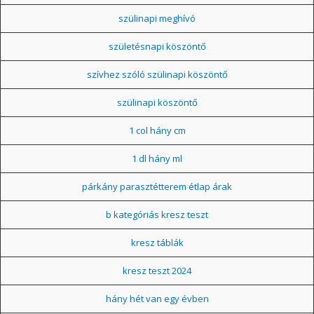
szülinapi meghívó
születésnapi köszöntő
szívhez szóló szülinapi köszöntő
szülinapi köszöntő
1 col hány cm
1 dl hány ml
párkány parasztétterem étlap árak
b kategóriás kresz teszt
kresz táblák
kresz teszt 2024
hány hét van egy évben