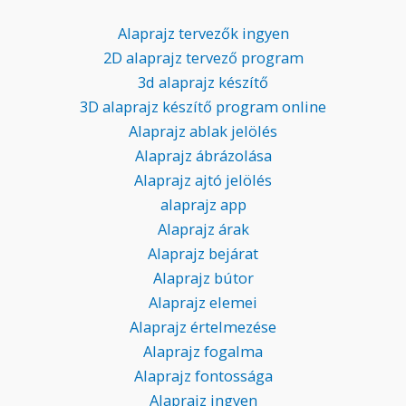
Alaprajz tervezők ingyen
2D alaprajz tervező program
3d alaprajz készítő
3D alaprajz készítő program online
Alaprajz ablak jelölés
Alaprajz ábrázolása
Alaprajz ajtó jelölés
alaprajz app
Alaprajz árak
Alaprajz bejárat
Alaprajz bútor
Alaprajz elemei
Alaprajz értelmezése
Alaprajz fogalma
Alaprajz fontossága
Alaprajz ingyen