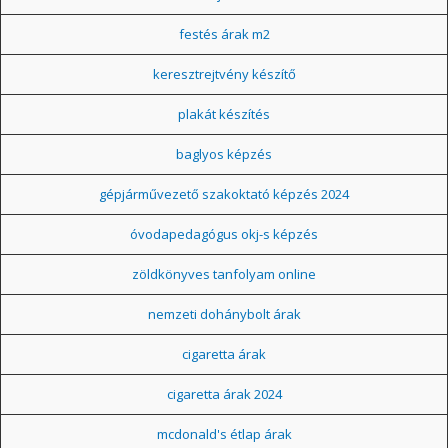
festés árak m2
keresztrejtvény készítő
plakát készítés
baglyos képzés
gépjárművezető szakoktató képzés 2024
óvodapedagógus okj-s képzés
zöldkönyves tanfolyam online
nemzeti dohánybolt árak
cigaretta árak
cigaretta árak 2024
mcdonald's étlap árak