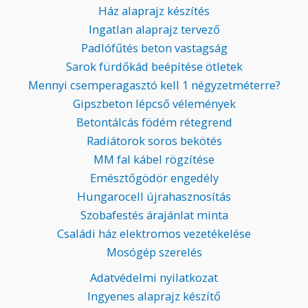
Ház alaprajz készítés
Ingatlan alaprajz tervező
Padlófűtés beton vastagság
Sarok fürdőkád beépítése ötletek
Mennyi csemperagasztó kell 1 négyzetméterre?
Gipszbeton lépcső vélemények
Betontálcás födém rétegrend
Radiátorok soros bekötés
MM fal kábel rögzítése
Emésztőgödör engedély
Hungarocell újrahasznosítás
Szobafestés árajánlat minta
Családi ház elektromos vezetékelése
Mosógép szerelés
Adatvédelmi nyilatkozat
Ingyenes alaprajz készítő