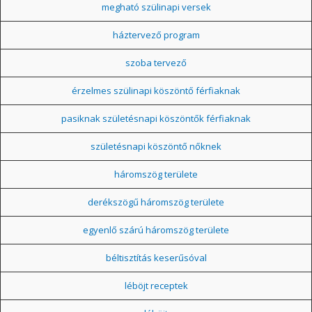
megható szülinapi versek
háztervező program
szoba tervező
érzelmes szülinapi köszöntő férfiaknak
pasiknak születésnapi köszöntők férfiaknak
születésnapi köszöntő nőknek
háromszög területe
derékszögű háromszög területe
egyenlő szárú háromszög területe
béltisztítás keserűsóval
léböjt receptek