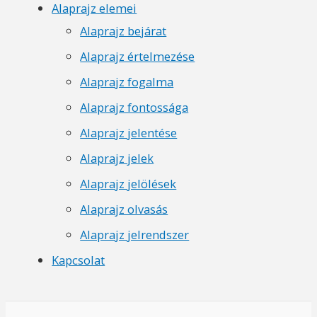
Alaprajz elemei
Alaprajz bejárat
Alaprajz értelmezése
Alaprajz fogalma
Alaprajz fontossága
Alaprajz jelentése
Alaprajz jelek
Alaprajz jelölések
Alaprajz olvasás
Alaprajz jelrendszer
Kapcsolat