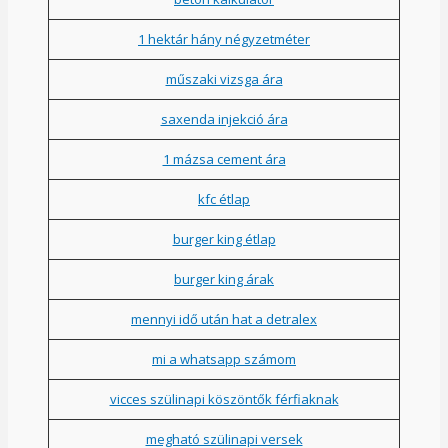
1 hektár hány négyzetméter
műszaki vizsga ára
saxenda injekció ára
1 mázsa cement ára
kfc étlap
burger king étlap
burger king árak
mennyi idő után hat a detralex
mi a whatsapp számom
vicces szülinapi köszöntők férfiaknak
megható szülinapi versek