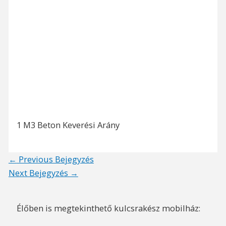
1 M3 Beton Keverési Arány
Post
←
Previous Bejegyzés
navigation
Next Bejegyzés
→
Élőben is megtekinthető kulcsrakész mobilház: