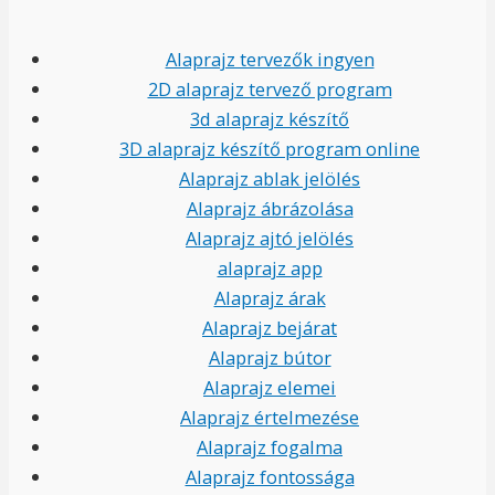
Alaprajz tervezők ingyen
2D alaprajz tervező program
3d alaprajz készítő
3D alaprajz készítő program online
Alaprajz ablak jelölés
Alaprajz ábrázolása
Alaprajz ajtó jelölés
alaprajz app
Alaprajz árak
Alaprajz bejárat
Alaprajz bútor
Alaprajz elemei
Alaprajz értelmezése
Alaprajz fogalma
Alaprajz fontossága