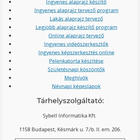
Ingyenes alaprajz készítő
Ingyenes alaprajz tervező program
Lakás alaprajz tervező
Legjobb alaprajz készítő program
Online alaprajz tervező
Ingyenes videószerkesztők
Ingyenes képszerkesztés online
Pelenkatorta készítése
Születésnapi köszöntők
Meghívók
Névnapi képeslapok
Tárhelyszolgáltató:
Sybell Informatika Kft.
1158 Budapest, Késmárk u. 7./b. II. em. 206.