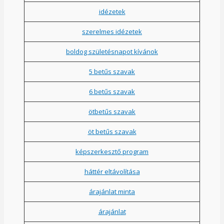
idézetek
szerelmes idézetek
boldog születésnapot kívánok
5 betűs szavak
6 betűs szavak
ötbetűs szavak
öt betűs szavak
képszerkesztő program
háttér eltávolítása
árajánlat minta
árajánlat