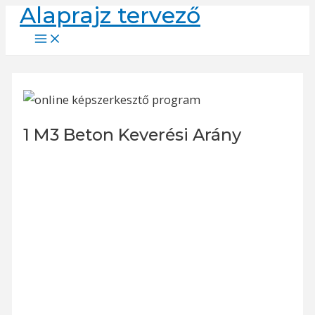
Alaprajz tervező
Skip
to
Main
Menu
content
1 M3 Beton Keverési Arány