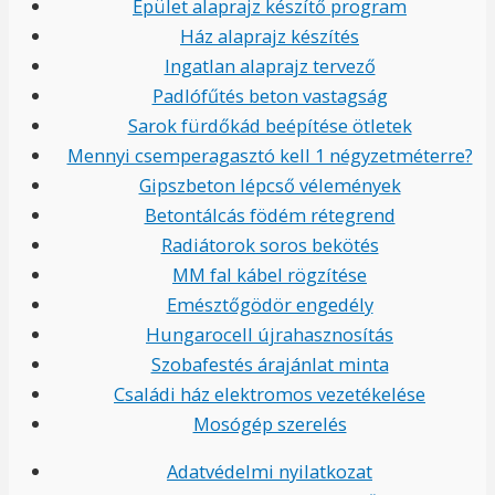
Épület alaprajz készítő program
Ház alaprajz készítés
Ingatlan alaprajz tervező
Padlófűtés beton vastagság
Sarok fürdőkád beépítése ötletek
Mennyi csemperagasztó kell 1 négyzetméterre?
Gipszbeton lépcső vélemények
Betontálcás födém rétegrend
Radiátorok soros bekötés
MM fal kábel rögzítése
Emésztőgödör engedély
Hungarocell újrahasznosítás
Szobafestés árajánlat minta
Családi ház elektromos vezetékelése
Mosógép szerelés
Adatvédelmi nyilatkozat