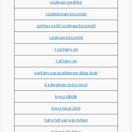
szülinapi meghívó
születésnapi köszöntő
szívhez szóló szülinapi köszöntő
szülinapi köszöntő
1 col hány cm
1 dl hány ml
párkány parasztétterem étlap árak
b kategóriás kresz teszt
kresz táblák
kresz teszt 2024
hány hét van egy évben
beton kalkulátor