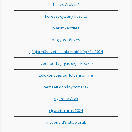
festés árak m2
keresztrejtvény készítő
plakát készítés
baglyos képzés
gépjárművezető szakoktató képzés 2024
óvodapedagógus okj-s képzés
zöldkönyves tanfolyam online
nemzeti dohánybolt árak
cigaretta árak
cigaretta árak 2024
mcdonald's étlap árak