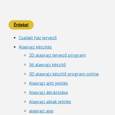
Érdekel
Családi ház tervező
Alaprajz készítés
2D alaprajz tervező program
3d alaprajz készítő
3D alaprajz készítő program online
Alaprajz ajtó jelölés
Alaprajz ábrázolása
Alaprajz ablak jelölés
alaprajz app