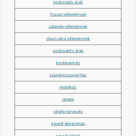
mcdonalds árak
fruugo vélemények
zalando vélemények
clavin ultra vélemények
mcdonald's árak
konténerház
szendvicspanel ház
mobilház
célgép
célgép tervezés
egyedi gépgyártás
egyedi gépek