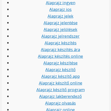
Alaprajz ingyen
Alaprajz ios
Alaprajz jelek
Alaprajz jelentése
Alaprajz jelölések
Alaprajz jelrendszer
Alaprajz készítés
Alaprajz készítés ára
Alaprajz készítés online
Alaprajz készítése
Alaprajz készítő
Alaprajz készítő app
Alaprajz készítő online
Alaprajz készítő program
Alaprajz lakberendező
Alaprajz olvasás
Alaprajz online