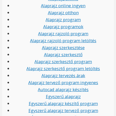
Alaprajz online ingyen
Alaprajz otthon
Alaprajz program
Alaprajz programok
Alaprajz rajzoló program
Alaprajz rajzoló program letöltés
Alaprajz szerkesztése
Alaprajz szerkesztő
Alaprajz szerkesztő program
Alaprajz szerkesztő program letöltés
Alaprajz tervezés árak
Alaprajz tervező program ingyenes
Autocad alaprajz készítés
Egyszerű alaprajz
Egyszerű alaprajz készítő program
Egyszerű alaprajz tervező program