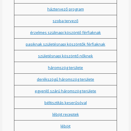
háztervező program
szoba tervező
érzelmes szülinapi köszöntő férfiaknak
pasiknak születésnapi köszöntők férfiaknak
születésnapi köszöntő nőknek
háromszög területe
derékszögű háromszög területe
egyenlő szárú háromszög területe
béltisztítás keserűsóval
léböjt receptek
léböjt