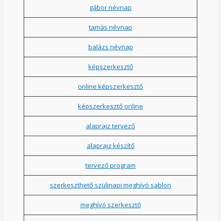
gábor névnap
tamás névnap
balázs névnap
képszerkesztő
online képszerkesztő
képszerkesztő online
alaprajz tervező
alaprajz készítő
tervező program
szerkeszthető szülinapi meghívó sablon
meghívó szerkesztő